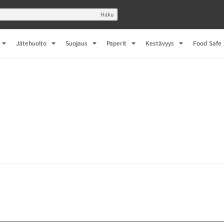
Haku
Jätehuolto
Suojaus
Paperit
Kestävyys
Food Safe