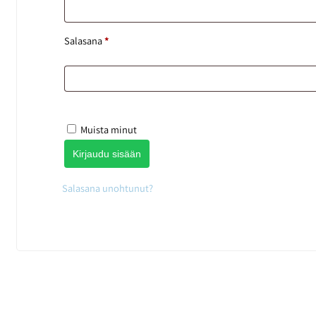
Salasana
*
Muista minut
Kirjaudu sisään
Salasana unohtunut?