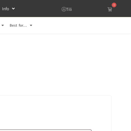
0
Info
Tili
Best for…