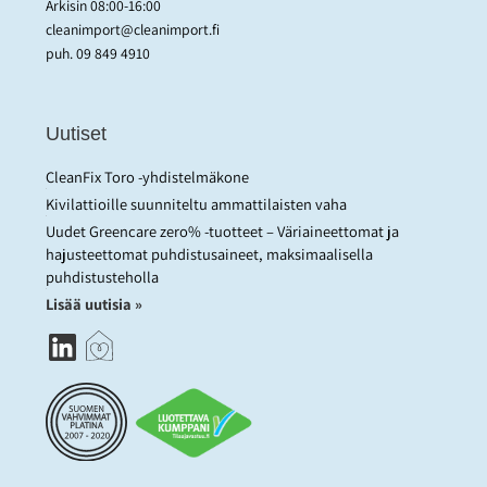
Arkisin 08:00-16:00
cleanimport@cleanimport.fi
puh.
09 849 4910
Uutiset
CleanFix Toro -yhdistelmäkone
Kivilattioille suunniteltu ammattilaisten vaha
Uudet Greencare zero% -tuotteet – Väriaineettomat ja
hajusteettomat puhdistusaineet, maksimaalisella
puhdistusteholla
Lisää uutisia »