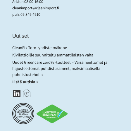
Arkisin 08:00-16:00
cleanimport@cleanimport.fi
puh.
09 849 4910
Uutiset
CleanFix Toro -yhdistelmäkone
Kivilattioille suunniteltu ammattilaisten vaha
Uudet Greencare zero% -tuotteet – Väriaineettomat ja
hajusteettomat puhdistusaineet, maksimaalisella
puhdistusteholla
Lisää uutisia »