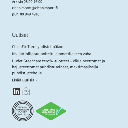
Arkisin 08:00-16:00
cleanimport@cleanimport.fi
puh.
09 849 4910
Uutiset
CleanFix Toro -yhdistelmäkone
Kivilattioille suunniteltu ammattilaisten vaha
Uudet Greencare zero% -tuotteet – Väriaineettomat ja
hajusteettomat puhdistusaineet, maksimaalisella
puhdistusteholla
Lisää uutisia »