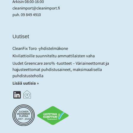
Arkisin 08:00-16:00
cleanimport@cleanimport.fi
puh.
09 849 4910
Uutiset
CleanFix Toro -yhdistelmäkone
Kivilattioille suunniteltu ammattilaisten vaha
Uudet Greencare zero% -tuotteet – Väriaineettomat ja
hajusteettomat puhdistusaineet, maksimaalisella
puhdistusteholla
Lisää uutisia »