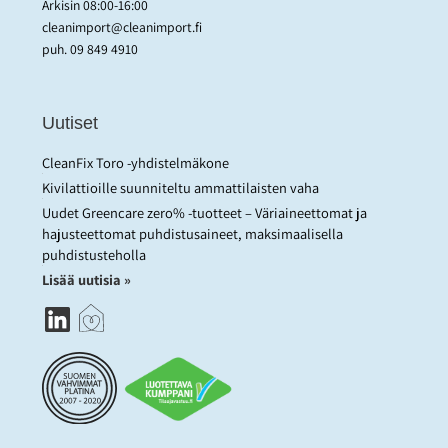
Arkisin 08:00-16:00
cleanimport@cleanimport.fi
puh.
09 849 4910
Uutiset
CleanFix Toro -yhdistelmäkone
Kivilattioille suunniteltu ammattilaisten vaha
Uudet Greencare zero% -tuotteet – Väriaineettomat ja
hajusteettomat puhdistusaineet, maksimaalisella
puhdistusteholla
Lisää uutisia »