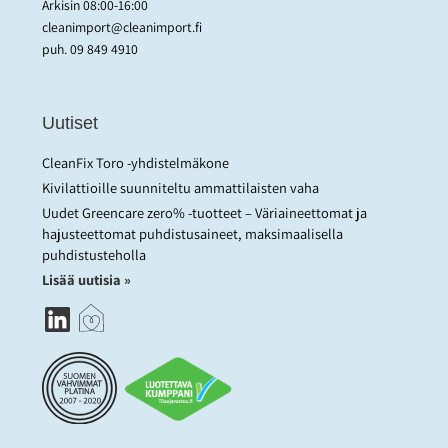
Arkisin 08:00-16:00
cleanimport@cleanimport.fi
puh.
09 849 4910
Uutiset
CleanFix Toro -yhdistelmäkone
Kivilattioille suunniteltu ammattilaisten vaha
Uudet Greencare zero% -tuotteet – Väriaineettomat ja
hajusteettomat puhdistusaineet, maksimaalisella
puhdistusteholla
Lisää uutisia »