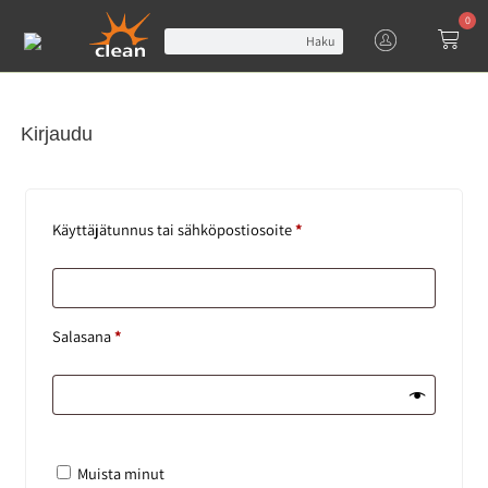
0
Haku
Kirjaudu
Käyttäjätunnus tai sähköpostiosoite
*
Salasana
*
Muista minut