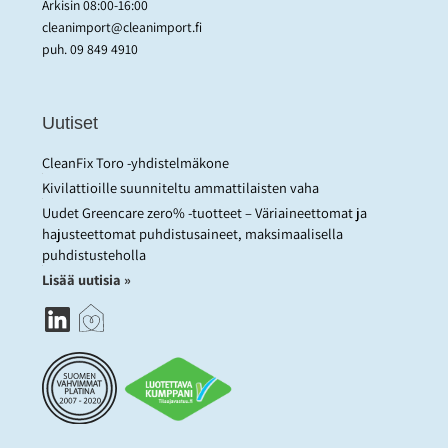
Arkisin 08:00-16:00
cleanimport@cleanimport.fi
puh.
09 849 4910
Uutiset
CleanFix Toro -yhdistelmäkone
Kivilattioille suunniteltu ammattilaisten vaha
Uudet Greencare zero% -tuotteet – Väriaineettomat ja
hajusteettomat puhdistusaineet, maksimaalisella
puhdistusteholla
Lisää uutisia »