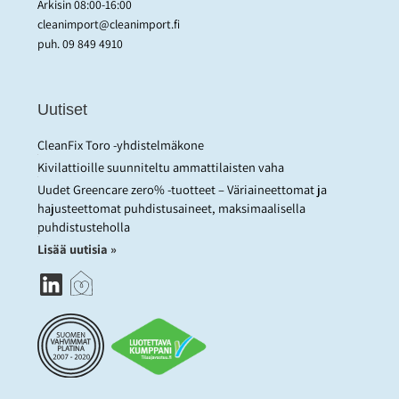
Arkisin 08:00-16:00
cleanimport@cleanimport.fi
puh.
09 849 4910
Uutiset
CleanFix Toro -yhdistelmäkone
Kivilattioille suunniteltu ammattilaisten vaha
Uudet Greencare zero% -tuotteet – Väriaineettomat ja
hajusteettomat puhdistusaineet, maksimaalisella
puhdistusteholla
Lisää uutisia »