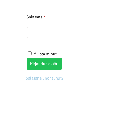
Salasana
*
Muista minut
Kirjaudu sisään
Salasana unohtunut?