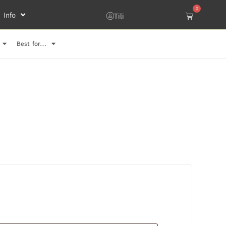
0
Info
Tili
Best for…