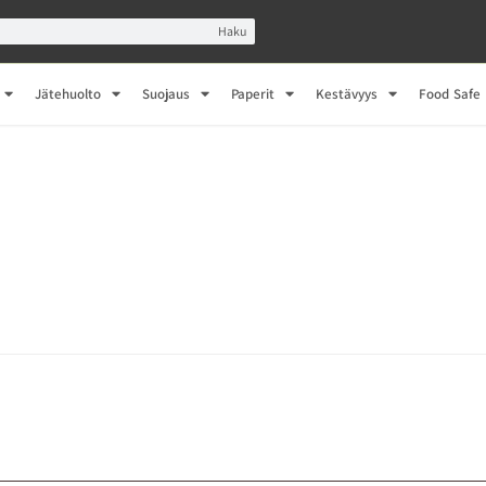
Haku
Jätehuolto
Suojaus
Paperit
Kestävyys
Food Safe