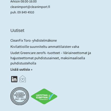
Arkisin 08:00-16:00
cleanimport@cleanimport.fi
puh.
09 849 4910
Uutiset
CleanFix Toro -yhdistelmäkone
Kivilattioille suunniteltu ammattilaisten vaha
Uudet Greencare zero% -tuotteet – Väriaineettomat ja
hajusteettomat puhdistusaineet, maksimaalisella
puhdistusteholla
Lisää uutisia »