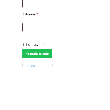
Salasana
*
Muista minut
Kirjaudu sisään
Salasana unohtunut?