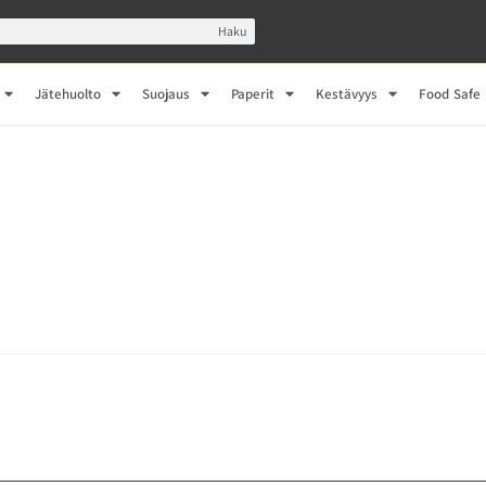
Haku
Jätehuolto
Suojaus
Paperit
Kestävyys
Food Safe