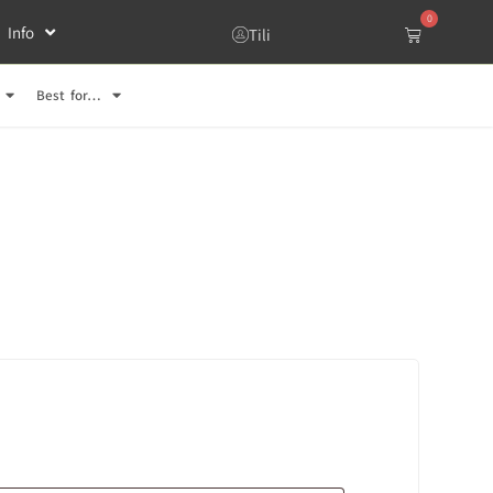
0
Info
Tili
Best for…