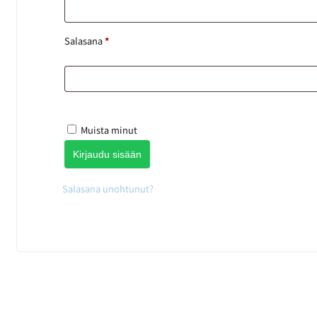
Salasana
*
Muista minut
Kirjaudu sisään
Salasana unohtunut?