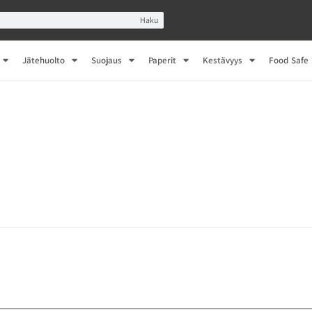
Haku
Jätehuolto
Suojaus
Paperit
Kestävyys
Food Safe