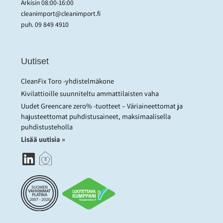
Arkisin 08:00-16:00
cleanimport@cleanimport.fi
puh.
09 849 4910
Uutiset
CleanFix Toro -yhdistelmäkone
Kivilattioille suunniteltu ammattilaisten vaha
Uudet Greencare zero% -tuotteet – Väriaineettomat ja
hajusteettomat puhdistusaineet, maksimaalisella
puhdistusteholla
Lisää uutisia »