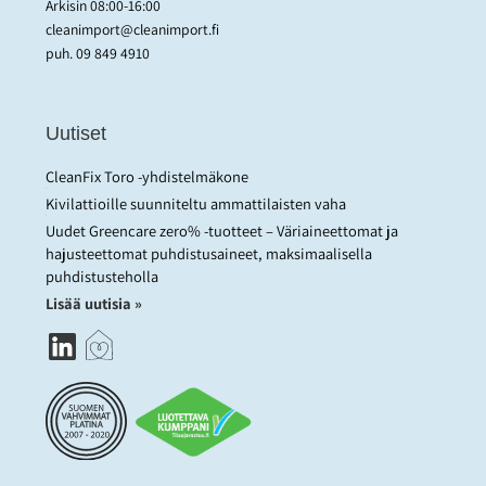
Arkisin 08:00-16:00
cleanimport@cleanimport.fi
puh.
09 849 4910
Uutiset
CleanFix Toro -yhdistelmäkone
Kivilattioille suunniteltu ammattilaisten vaha
Uudet Greencare zero% -tuotteet – Väriaineettomat ja
hajusteettomat puhdistusaineet, maksimaalisella
puhdistusteholla
Lisää uutisia »