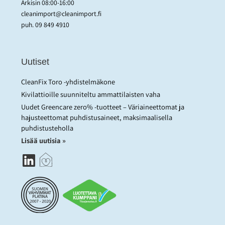
Arkisin 08:00-16:00
cleanimport@cleanimport.fi
puh.
09 849 4910
Uutiset
CleanFix Toro -yhdistelmäkone
Kivilattioille suunniteltu ammattilaisten vaha
Uudet Greencare zero% -tuotteet – Väriaineettomat ja
hajusteettomat puhdistusaineet, maksimaalisella
puhdistusteholla
Lisää uutisia »