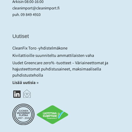
Arkisin 08:00-16:00
cleanimport@cleanimport.fi
puh.
09 849 4910
Uutiset
CleanFix Toro -yhdistelmäkone
Kivilattioille suunniteltu ammattilaisten vaha
Uudet Greencare zero% -tuotteet – Väriaineettomat ja
hajusteettomat puhdistusaineet, maksimaalisella
puhdistusteholla
Lisää uutisia »