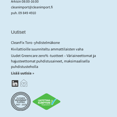
Arkisin 08:00-16:00
cleanimport@cleanimport.fi
puh.
09 849 4910
Uutiset
CleanFix Toro -yhdistelmäkone
Kivilattioille suunniteltu ammattilaisten vaha
Uudet Greencare zero% -tuotteet – Väriaineettomat ja
hajusteettomat puhdistusaineet, maksimaalisella
puhdistusteholla
Lisää uutisia »