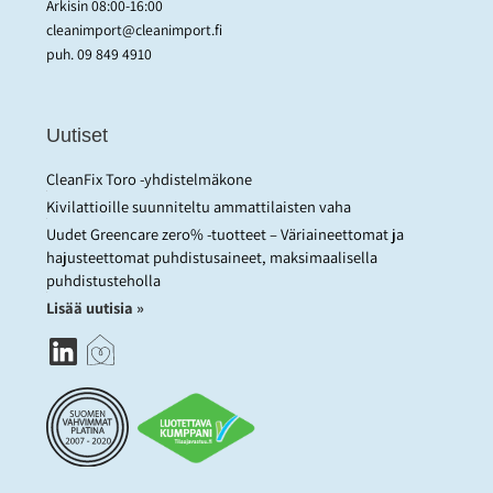
Arkisin 08:00-16:00
cleanimport@cleanimport.fi
puh.
09 849 4910
Uutiset
CleanFix Toro -yhdistelmäkone
Kivilattioille suunniteltu ammattilaisten vaha
Uudet Greencare zero% -tuotteet – Väriaineettomat ja
hajusteettomat puhdistusaineet, maksimaalisella
puhdistusteholla
Lisää uutisia »