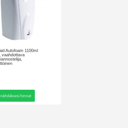
id Autofoam 1100ml
, vaahdottava
iannostelija,
ttöinen
 nähdäksesi hinnat