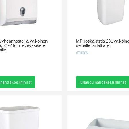
yheannostelija valkoinen
MP roska-astia 23L valkoine
a, 21-24cm leveyksiselle
seinälle tai lattialle
ille
67420V
 nähdäksesi hinnat
Kirjaudu nähdäksesi hinnat