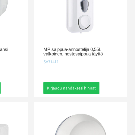
ansi
MP saippua-annostelija 0,55L
valkoinen, nestesaippua täyttö
SA71411
Kirjaudu nähdäksesi hinnat