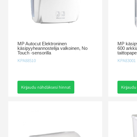
MP Autocut Elektroninen
MP käsipy
käsipyyheannostelija valkoinen, No
600 arkki
Touch -sensorilla
taittopaper
KPA88510
KPA83001
Kirjaudu nähdäksesi hinnat
Kirjaudu