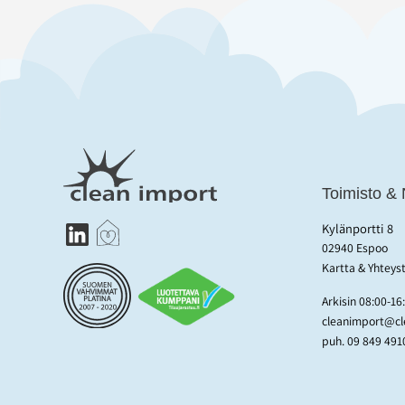
Toimisto &
Kylänportti 8
02940 Espoo
Kartta & Yhteys
Arkisin 08:00-16
cleanimport@cle
puh.
09 849 491