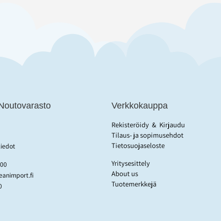
 Noutovarasto
Verkkokauppa
Rekisteröidy
&
Kirjaudu
Tilaus- ja sopimusehdot
Tietosuojaseloste
tiedot
Yritysesittely
:00
About us
animport.fi
Tuotemerkkejä
0