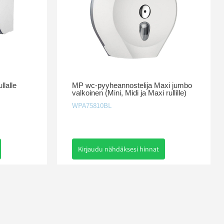
llalle
MP wc-pyyheannostelija Maxi jumbo
valkoinen (Mini, Midi ja Maxi rullille)
WPA75810BL
Kirjaudu nähdäksesi hinnat