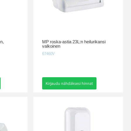
n,
MP roska-astia 23L:n heilurikansi
valkoinen
67460V
Kirjaudu nähdäksesi hinnat