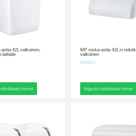
astia 42L valkoinen,
MP roska-astia 42L:n reikäk
 lattialle
valkoinen
674501V
 nähdäksesi hinnat
Kirjaudu nähdäksesi hinnat