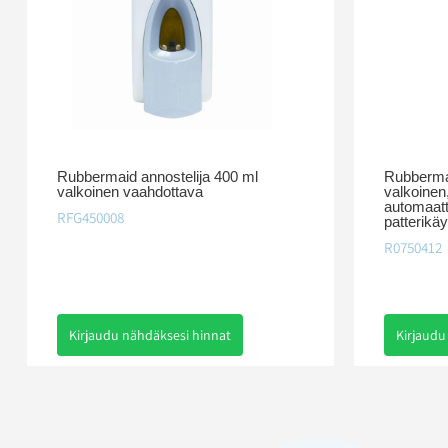
Rubbermaid annostelija 400 ml
Rubberma
valkoinen vaahdottava
valkoinen
automaatt
RFG450008
patterikäy
R0750412
Kirjaudu nähdäksesi hinnat
Kirjaudu