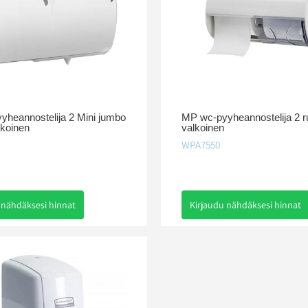
heannostelija 2 Mini jumbo
MP wc-pyyheannostelija 2 ru
alkoinen
valkoinen
WPA7550
 nähdäksesi hinnat
Kirjaudu nähdäksesi hinnat