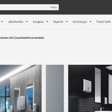
Haku
Jätehuolto
Suojaus
Paperit
Kestävyys
Food Safe
koinen väri (saniteettivarusteet)