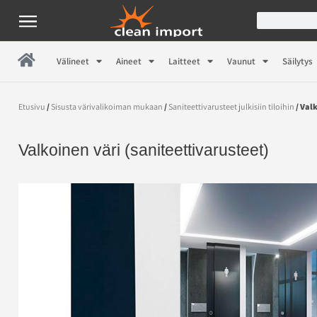
Välineet
Aineet
Laitteet
Vaunut
Säilytys
Etusivu
/
Sisusta värivalikoiman mukaan
/
Saniteettivarusteet julkisiin tiloihin
/ Val
Valkoinen väri (saniteettivarusteet)