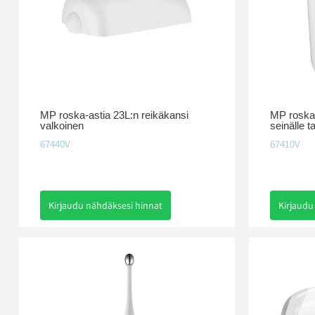
MP roska-astia 23L:n reikäkansi
MP roska-
valkoinen
seinälle tai
67440V
67410V
Kirjaudu nähdäksesi hinnat
Kirjaudu