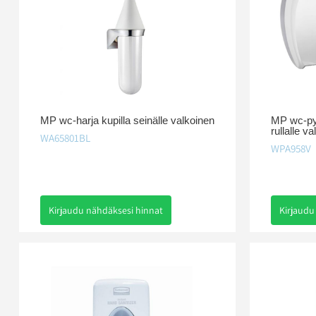
MP wc-harja kupilla seinälle valkoinen
MP wc-pyy
rullalle v
WA65801BL
WPA958V
Kirjaudu nähdäksesi hinnat
Kirjaudu