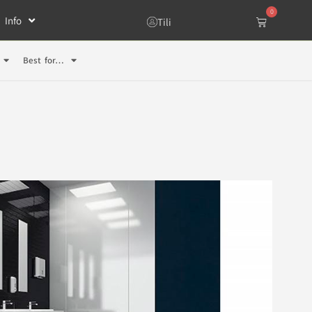
0
Info
Tili
Best for…