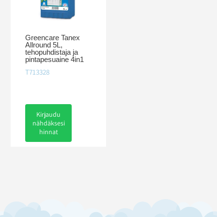
Greencare Tanex
Allround 5L,
tehopuhdistaja ja
pintapesuaine 4in1
T713328
Kirjaudu
nähdäksesi
hinnat