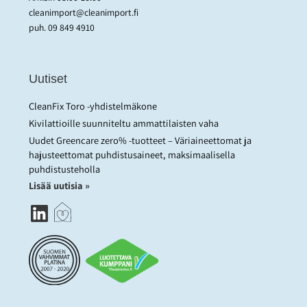
cleanimport@cleanimport.fi
puh.
09 849 4910
Uutiset
CleanFix Toro -yhdistelmäkone
Kivilattioille suunniteltu ammattilaisten vaha
Uudet Greencare zero% -tuotteet – Väriaineettomat ja
hajusteettomat puhdistusaineet, maksimaalisella
puhdistusteholla
Lisää uutisia »