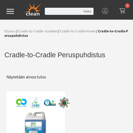
0
Haku
Etusivu
/
Cradle-to-Cradle -tuotteet
/
Cradle-to-Cradle Aineet
/ Cradle-to-Cradle P
eruspuhdistus
Cradle-to-Cradle Peruspuhdistus
Näytetään ainoa tulos