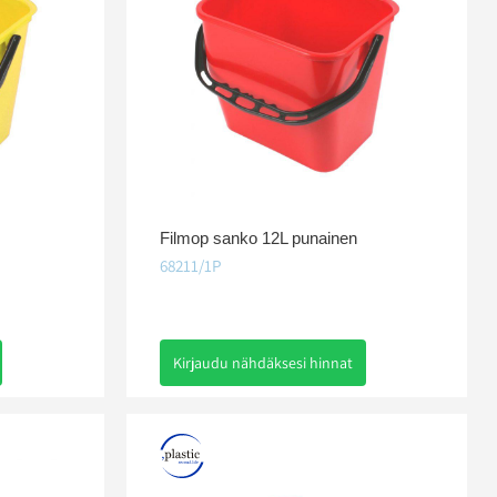
Filmop sanko 12L punainen
68211/1P
Kirjaudu nähdäksesi hinnat