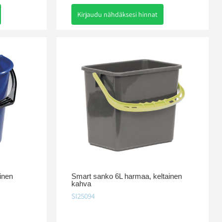
Kirjaudu nähdäksesi hinnat
inen
Smart sanko 6L harmaa, keltainen
kahva
SI25094