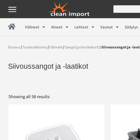
Välineet
Aineet
Laitteet
Vaunut
Säilytys
Etusivu
/
Tuotevalikoima
/
Välineet
/
Sangot ja tarvikekorit
/ Siivoussangot ja -laa
Siivoussangot ja -laatikot
Showing all 58 results