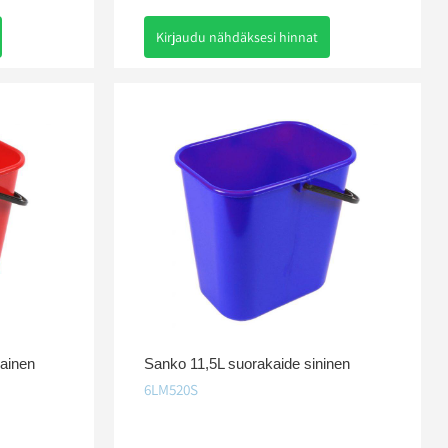
Kirjaudu nähdäksesi hinnat
ainen
Sanko 11,5L suorakaide sininen
6LM520S