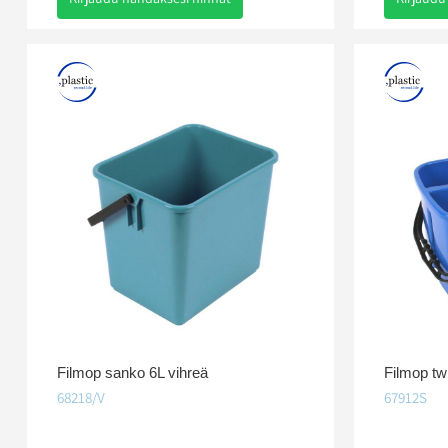
Filmop sanko 6L vihreä
Filmop tw
68218/V
67912S