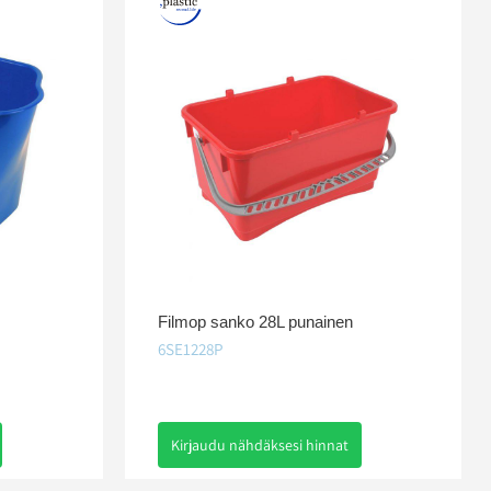
Filmop sanko 28L punainen
6SE1228P
Kirjaudu nähdäksesi hinnat