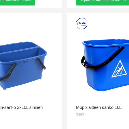
in-sanko 2x10L sininen
Moppilaitteen sanko 16L
3453