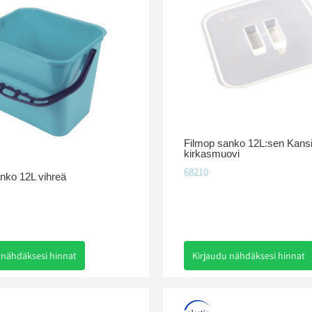
Filmop sanko 12L:sen Kans
kirkasmuovi
68210
nko 12L vihreä
 nähdäksesi hinnat
Kirjaudu nähdäksesi hinnat