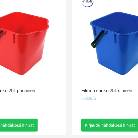
anko 25L punainen
Filmop sanko 25L sininen
68006/S
 nähdäksesi hinnat
Kirjaudu nähdäksesi hinnat