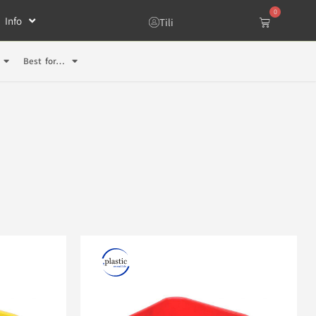
0
Info
Tili
Best for…