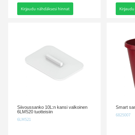
Kirjaudu nähdäksesi hinnat
Kirjaudu
Siivoussanko 10L:n kansi valkoinen
Smart sa
6LM520 tuotteisiin
6825007
6LM521