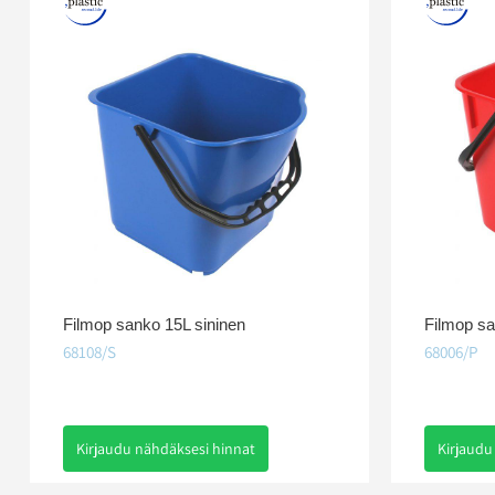
Filmop sanko 15L sininen
Filmop s
68108/S
68006/P
Kirjaudu nähdäksesi hinnat
Kirjaudu