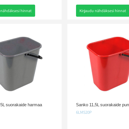
 nähdäksesi hinnat
Kirjaudu nähdäksesi hinnat
,5L suorakaide harmaa
Sanko 11,5L suorakaide pun
6LM520P