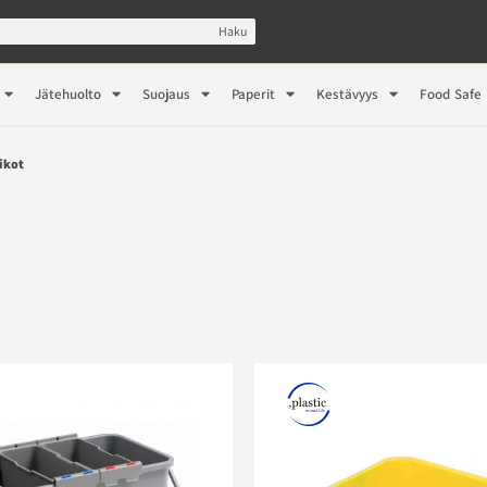
Haku
Jätehuolto
Suojaus
Paperit
Kestävyys
Food Safe
tikot