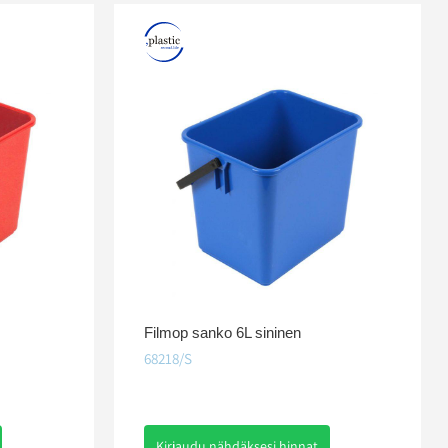
Filmop sanko 6L sininen
68218/S
Kirjaudu nähdäksesi hinnat