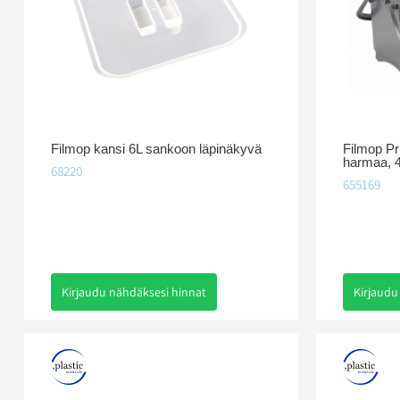
Filmop kansi 6L sankoon läpinäkyvä
Filmop P
harmaa, 
68220
655169
Kirjaudu nähdäksesi hinnat
Kirjaudu