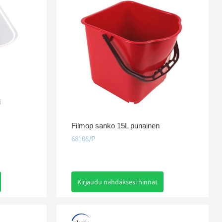
i
Filmop sanko 15L punainen
68108/P
Kirjaudu nähdäksesi hinnat