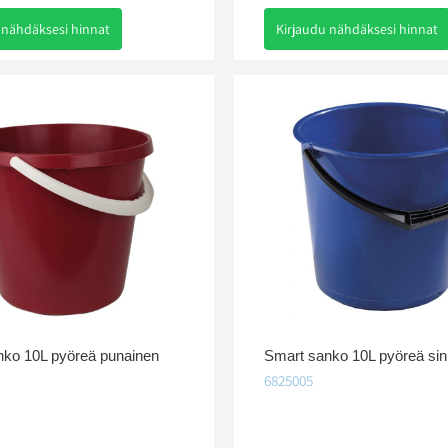
 nähdäksesi hinnat
Kirjaudu nähdäksesi hinnat
nko 10L pyöreä punainen
Smart sanko 10L pyöreä sin
6825005