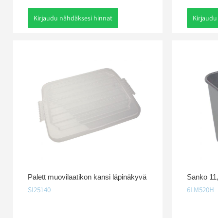
Kirjaudu nähdäksesi hinnat
Kirjaudu
Palett muovilaatikon kansi läpinäkyvä
Sanko 11
SI25140
6LM520H