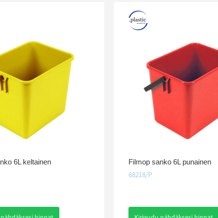
nko 6L keltainen
Filmop sanko 6L punainen
68218/P
 nähdäksesi hinnat
Kirjaudu nähdäksesi hinnat