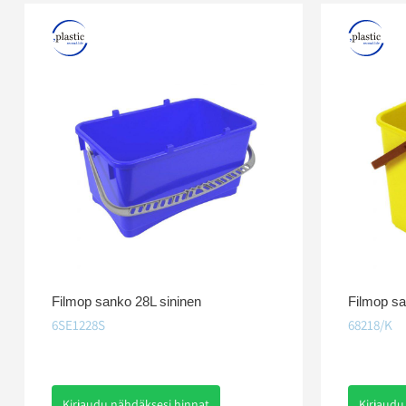
Filmop sanko 28L sininen
Filmop sa
6SE1228S
68218/K
Kirjaudu nähdäksesi hinnat
Kirjaudu