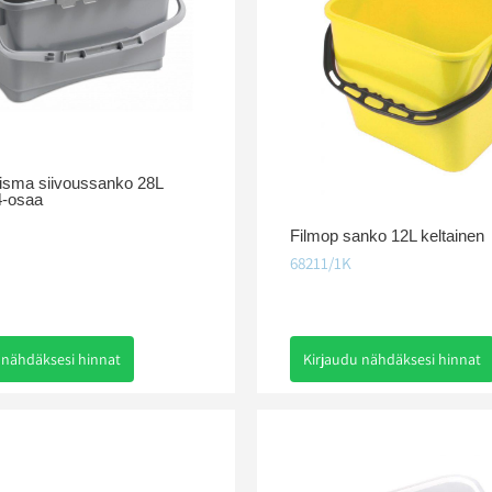
risma siivoussanko 28L
4-osaa
Filmop sanko 12L keltainen
68211/1K
 nähdäksesi hinnat
Kirjaudu nähdäksesi hinnat