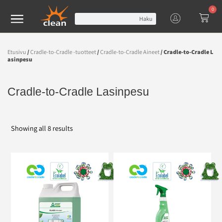
0
Haku
Etusivu
/
Cradle-to-Cradle -tuotteet
/
Cradle-to-Cradle Aineet
/ Cradle-to-Cradle L
asinpesu
Cradle-to-Cradle Lasinpesu
Showing all 8 results