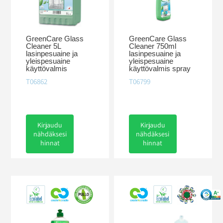
GreenCare Glass
GreenCare Glass
Cleaner 5L
Cleaner 750ml
lasinpesuaine ja
lasinpesuaine ja
yleispesuaine
yleispesuaine
käyttövalmis
käyttövalmis spray
T06862
T06799
Kirjaudu
Kirjaudu
nähdäksesi
nähdäksesi
hinnat
hinnat