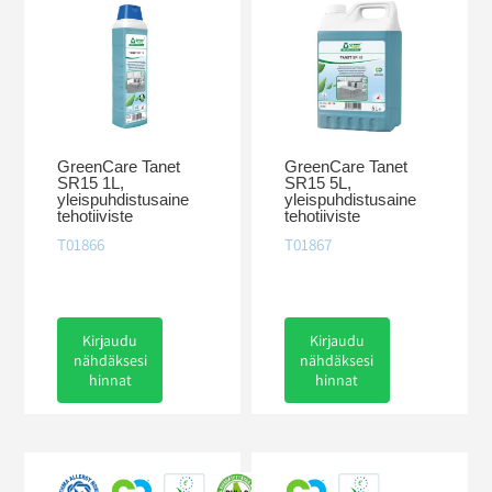
GreenCare Tanet
GreenCare Tanet
SR15 1L,
SR15 5L,
yleispuhdistusaine
yleispuhdistusaine
tehotiiviste
tehotiiviste
T01866
T01867
Kirjaudu
Kirjaudu
nähdäksesi
nähdäksesi
hinnat
hinnat