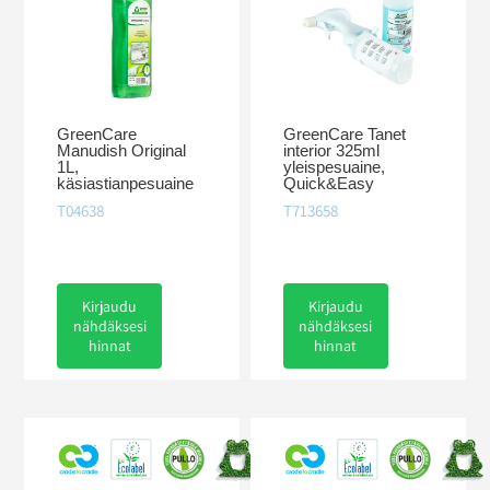
GreenCare
GreenCare Tanet
Manudish Original
interior 325ml
1L,
yleispesuaine,
käsiastianpesuaine
Quick&Easy
T04638
T713658
Kirjaudu
Kirjaudu
nähdäksesi
nähdäksesi
hinnat
hinnat