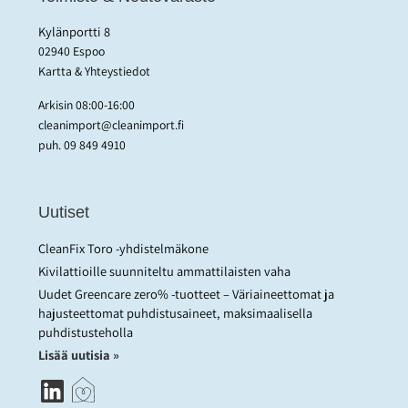
Kylänportti 8
02940 Espoo
Kartta & Yhteystiedot
Arkisin 08:00-16:00
cleanimport@cleanimport.fi
puh.
09 849 4910
Uutiset
CleanFix Toro -yhdistelmäkone
Kivilattioille suunniteltu ammattilaisten vaha
Uudet Greencare zero% -tuotteet – Väriaineettomat ja
hajusteettomat puhdistusaineet, maksimaalisella
puhdistusteholla
Lisää uutisia »