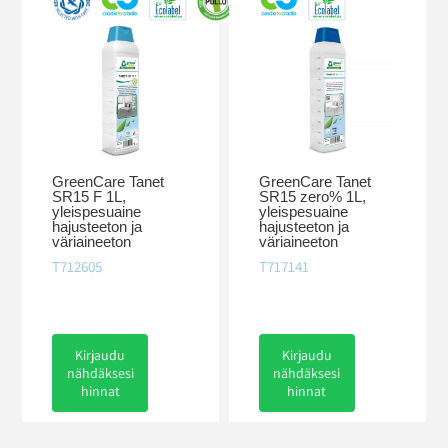
GreenCare Tanet
GreenCare Tanet
SR15 F 1L,
SR15 zero% 1L,
yleispesuaine
yleispesuaine
hajusteeton ja
hajusteeton ja
väriaineeton
väriaineeton
T712605
T717141
Kirjaudu
Kirjaudu
nähdäksesi
nähdäksesi
hinnat
hinnat