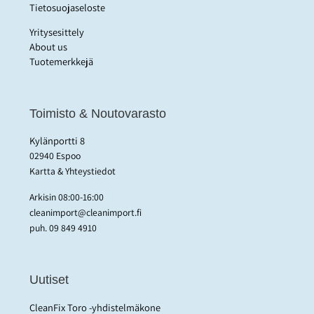
Tietosuojaseloste
Yritysesittely
About us
Tuotemerkkejä
Toimisto & Noutovarasto
Kylänportti 8
02940 Espoo
Kartta & Yhteystiedot
Arkisin 08:00-16:00
cleanimport@cleanimport.fi
puh.
09 849 4910
Uutiset
CleanFix Toro -yhdistelmäkone