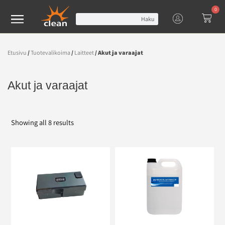
0
Haku
Etusivu
/
Tuotevalikoima
/
Laitteet
/ Akut ja varaajat
Akut ja varaajat
Showing all 8 results