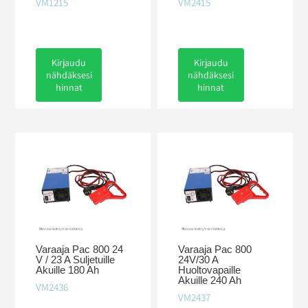
VM1215
VM2415
Kirjaudu
Kirjaudu
nähdäksesi
nähdäksesi
hinnat
hinnat
Varaaja Pac 800 24
Varaaja Pac 800
V / 23 A Suljetuille
24V/30 A
Akuille 180 Ah
Huoltovapaille
Akuille 240 Ah
VM2436
VM2437