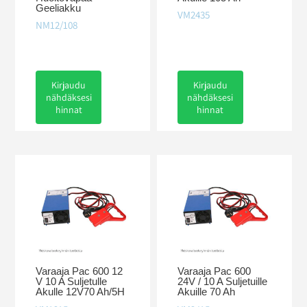
Geeliakku
VM2435
NM12/108
Kirjaudu
Kirjaudu
nähdäksesi
nähdäksesi
hinnat
hinnat
Varaaja Pac 600 12
Varaaja Pac 600
V 10 A Suljetulle
24V / 10 A Suljetuille
Akulle 12V70 Ah/5H
Akuille 70 Ah