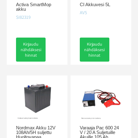
Activa SmartMop
CI Akkuvesi 5L
akku
AV5
SI82319
Kirjaudu
Kirjaudu
nähdäksesi
nähdäksesi
hinnat
hinnat
Nordmax Akku 12V
Varaaja Pac 600 24
108Ah/5H suljettu
V / 20 A Suljetuille
Huoltovapaa
Akuille 105 Ah