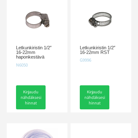
Letkunkiristin 1/2″
Letkunkiristin 1/2″
16-22mm RST
16-22mm
haponkestävä
G9996
N6050
Kirjaudu
Kirjaudu
nähdäksesi
nähdäksesi
hinnat
hinnat