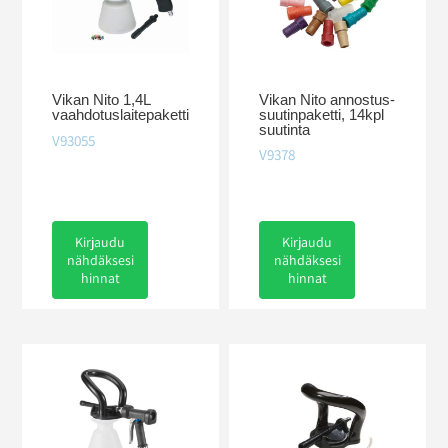
Vikan Nito annostus-
Vikan Nito 1,4L
suutinpaketti, 14kpl
vaahdotuslaitepaketti
suutinta
V93055
V9378
Kirjaudu
Kirjaudu
nähdäksesi
nähdäksesi
hinnat
hinnat