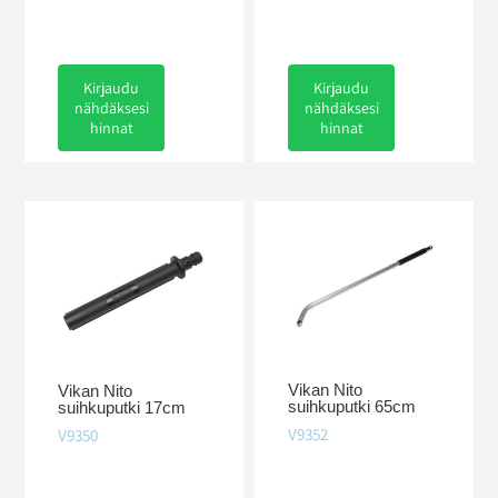
Kirjaudu
Kirjaudu
nähdäksesi
nähdäksesi
hinnat
hinnat
Vikan Nito
Vikan Nito
suihkuputki 65cm
suihkuputki 17cm
V9352
V9350