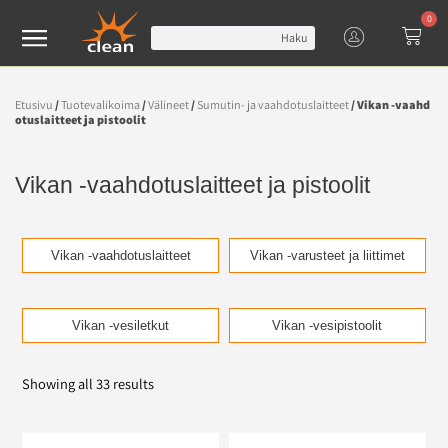
0
Haku
Etusivu
/
Tuotevalikoima
/
Välineet
/
Sumutin- ja vaahdotuslaitteet
/ Vikan -vaahd
otuslaitteet ja pistoolit
Vikan -vaahdotuslaitteet ja pistoolit
Vikan -vaahdotuslaitteet
Vikan -varusteet ja liittimet
Vikan -vesiletkut
Vikan -vesipistoolit
Showing all 33 results