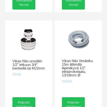
nähdäksesi
nähdäksesi
hinnat
hinnat
Vikan Nito Vesiletku
Vikan Nito urosliitin
15m liittimillä
1/2″ letkuun 3/4″
läpinäkyvä 1/2"
kierteellä tai M22mm
elintarvikelaatu,
V0700
13/18mm Ø
V93325
Kirjaudu
Kirjaudu
nähdäksesi
nähdäksesi