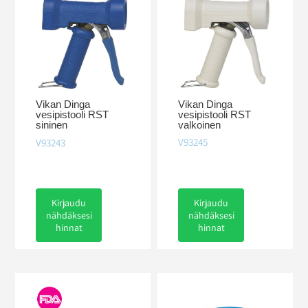
Vikan Dinga
Vikan Dinga
vesipistooli RST
vesipistooli RST
valkoinen
sininen
V93245
V93243
Kirjaudu
Kirjaudu
nähdäksesi
nähdäksesi
hinnat
hinnat