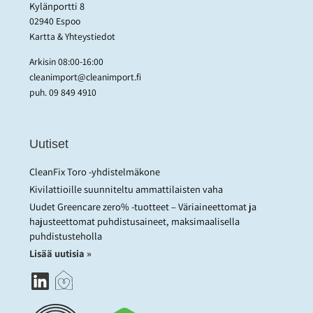
Kylänportti 8
02940 Espoo
Kartta & Yhteystiedot
Arkisin 08:00-16:00
cleanimport@cleanimport.fi
puh.
09 849 4910
Uutiset
CleanFix Toro -yhdistelmäkone
Kivilattioille suunniteltu ammattilaisten vaha
Uudet Greencare zero% -tuotteet – Väriaineettomat ja
hajusteettomat puhdistusaineet, maksimaalisella
puhdistusteholla
Lisää uutisia »