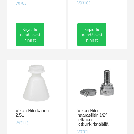
V93105
V0705
Kirjaudu
Kirjaudu
nähdäksesi
nähdäksesi
hinnat
hinnat
Vikan Nito
Vikan Nito kannu
naarasliitin 1/2″
2,5L
letkuun,
V93115
letkunkiristäjällä
V0701