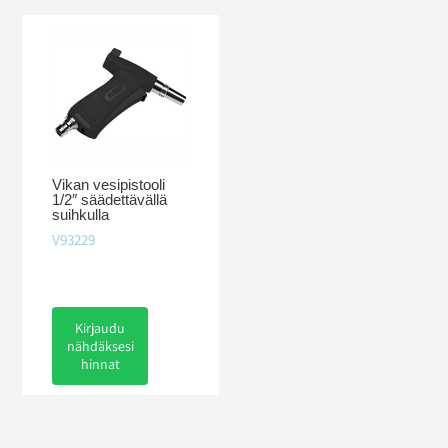
Vikan vesipistooli
1/2″ säädettävällä
suihkulla
V93229
Kirjaudu
nähdäksesi
hinnat