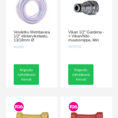
Vikan 1/2″ Gardena -
Vesiletku Metritavara
> Vikan/Nito
1/2″ elintarvikelaatu,
muutosnippa, liitin
13/18mm Ø
V070752
N6000
Kirjaudu
Kirjaudu
nähdäksesi
nähdäksesi
hinnat
hinnat