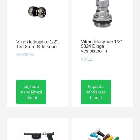
Vikan liitosyhde 1/2″
Vikan letkujatko 1/2″,
9324 Dinga
13/18mm Ø letkuun
vesipistooliin
N5360SA1
V0712
Kirjaudu
Kirjaudu
nähdäksesi
nähdäksesi
hinnat
hinnat