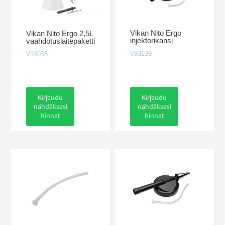
Vikan Nito Ergo
Vikan Nito Ergo 2,5L
injektorikansi
vaahdotuslaitepaketti
V93139
V93035
Kirjaudu
Kirjaudu
nähdäksesi
nähdäksesi
hinnat
hinnat