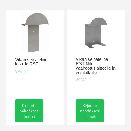
Vikan seinäteline
Vikan seinäteline
RST Nito -
letkulle RST
vaahdotuslaitteelle ja
V9345
vesiletkulle
V9348
Kirjaudu
Kirjaudu
nähdäksesi
nähdäksesi
hinnat
hinnat