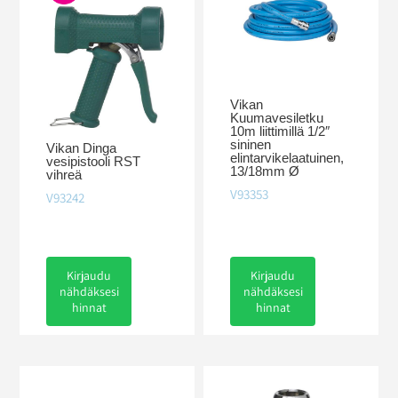
Vikan
Kuumavesiletku
10m liittimillä 1/2″
sininen
Vikan Dinga
elintarvikelaatuinen,
vesipistooli RST
13/18mm Ø
vihreä
V93353
V93242
Kirjaudu
Kirjaudu
nähdäksesi
nähdäksesi
hinnat
hinnat