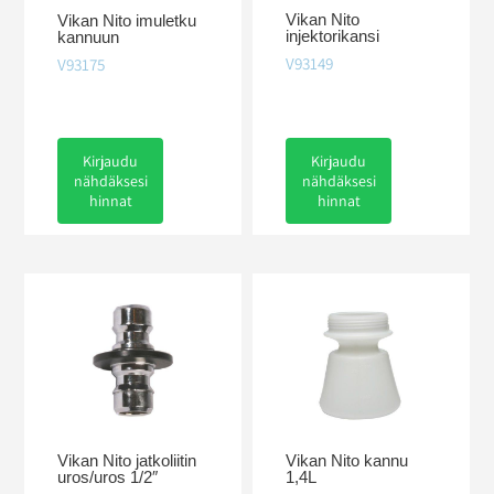
Vikan Nito
Vikan Nito imuletku
injektorikansi
kannuun
V93149
V93175
Kirjaudu
Kirjaudu
nähdäksesi
nähdäksesi
hinnat
hinnat
Vikan Nito kannu
Vikan Nito jatkoliitin
1,4L
uros/uros 1/2″