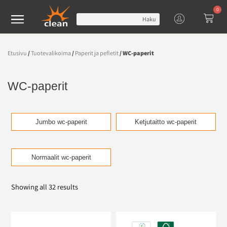
0
Haku
Etusivu
/
Tuotevalikoima
/
Paperit ja pefletit
/ WC-paperit
WC-paperit
Jumbo wc-paperit
Ketjutaitto wc-paperit
Normaalit wc-paperit
Showing all 32 results