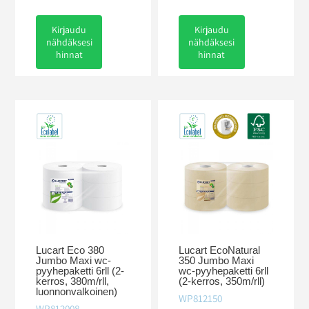
Kirjaudu
Kirjaudu
nähdäksesi
nähdäksesi
hinnat
hinnat
Lucart Eco 380
Lucart EcoNatural
Jumbo Maxi wc-
350 Jumbo Maxi
pyyhepaketti 6rll (2-
wc-pyyhepaketti 6rll
kerros, 380m/rll,
(2-kerros, 350m/rll)
luonnonvalkoinen)
WP812150
WP812008