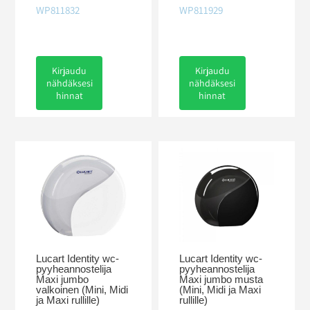
WP811832
WP811929
Kirjaudu
Kirjaudu
nähdäksesi
nähdäksesi
hinnat
hinnat
Lucart Identity wc-
Lucart Identity wc-
pyyheannostelija
pyyheannostelija
Maxi jumbo
Maxi jumbo musta
valkoinen (Mini, Midi
(Mini, Midi ja Maxi
ja Maxi rullille)
rullille)