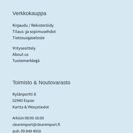
Verkkokauppa
Kirjaudu / Rekisteröidy
Tilaus- ja sopimusehdot
Tietosuojaseloste
Yritysesittely
About us
Tuotemerkkejä
Toimisto & Noutovarasto
Kylänportti 8
02940 Espoo
Kartta & Yhteystiedot
Arkisin 08:00-16:00
cleanimport@cleanimport.fi
puh.
09 849 4910