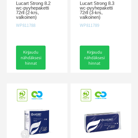
Lucart Strong 8.2
Lucart Strong 8.3
wc-pyyhepaketti
wc-pyyhepaketti
72rll (2-krs,
72rll (3-krs,
valkoinen)
valkoinen)
WP811788
WP811789
Kirjaudu
Kirjaudu
nähdäksesi
nähdäksesi
hinnat
hinnat