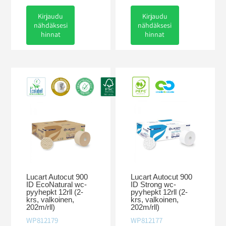
Kirjaudu
Kirjaudu
nähdäksesi
nähdäksesi
hinnat
hinnat
Lucart Autocut 900
Lucart Autocut 900
ID EcoNatural wc-
ID Strong wc-
pyyhepkt 12rll (2-
pyyhepkt 12rll (2-
krs, valkoinen,
krs, valkoinen,
202m/rll)
202m/rll)
WP812179
WP812177