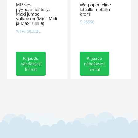
MP wc-
Wc-paperiteline
pyyheannostelija
lattialle metallia
Maxi jumbo
kromi
valkoinen (Mini, Midi
SI25550
ja Maxi rullille)
WPA75810BL
Kirjaudu
Kirjaudu
nähdäksesi
nähdäksesi
hinnat
hinnat