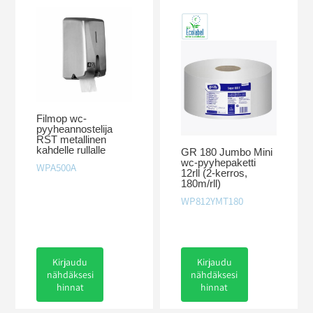
Filmop wc-
pyyheannostelija
RST metallinen
kahdelle rullalle
GR 180 Jumbo Mini
wc-pyyhepaketti
WPA500A
12rll (2-kerros,
180m/rll)
WP812YMT180
Kirjaudu
Kirjaudu
nähdäksesi
nähdäksesi
hinnat
hinnat