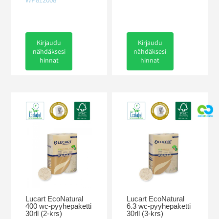
Kirjaudu
Kirjaudu
nähdäksesi
nähdäksesi
hinnat
hinnat
Lucart EcoNatural
Lucart EcoNatural
400 wc-pyyhepaketti
6.3 wc-pyyhepaketti
30rll (2-krs)
30rll (3-krs)