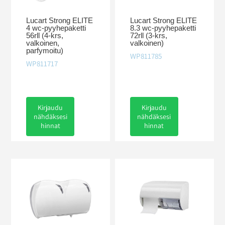
Lucart Strong ELITE
Lucart Strong ELITE
4 wc-pyyhepaketti
8.3 wc-pyyhepaketti
56rll (4-krs,
72rll (3-krs,
valkoinen,
valkoinen)
parfymoitu)
WP811785
WP811717
Kirjaudu
Kirjaudu
nähdäksesi
nähdäksesi
hinnat
hinnat