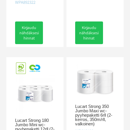
WPA892322
Kirjaudu
Kirjaudu
nähdäksesi
nähdäksesi
hinnat
hinnat
Lucart Strong 350
Jumbo Maxi wc-
pyyhepaketti 6rll (2-
kerros, 350m/rll,
Lucart Strong 180
valkoinen)
Jumbo Mini wc-
pyyhepaketti 12rll (2-