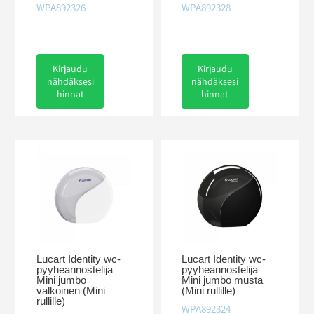
WPA892326
WPA892328
Kirjaudu
Kirjaudu
nähdäksesi
nähdäksesi
hinnat
hinnat
Lucart Identity wc-
Lucart Identity wc-
pyyheannostelija
pyyheannostelija
Mini jumbo
Mini jumbo musta
valkoinen (Mini
(Mini rullille)
rullille)
WPA892324