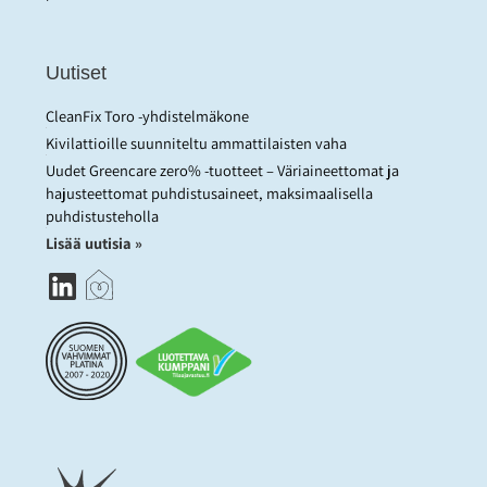
Uutiset
CleanFix Toro -yhdistelmäkone
Kivilattioille suunniteltu ammattilaisten vaha
Uudet Greencare zero% -tuotteet – Väriaineettomat ja
hajusteettomat puhdistusaineet, maksimaalisella
puhdistusteholla
Lisää uutisia »