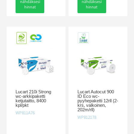
nähdäksesi
nähdäksesi
hinnat
hinnat
Lucart 210i Strong
Lucart Autocut 900
wc-arkkipaketti
ID Eco wc-
ketjutaitto, 8400
pyyhepaketti 12rll (2-
kpl/pkt
krs, valkoinen,
202m/rll)
WP811A76
WP812178