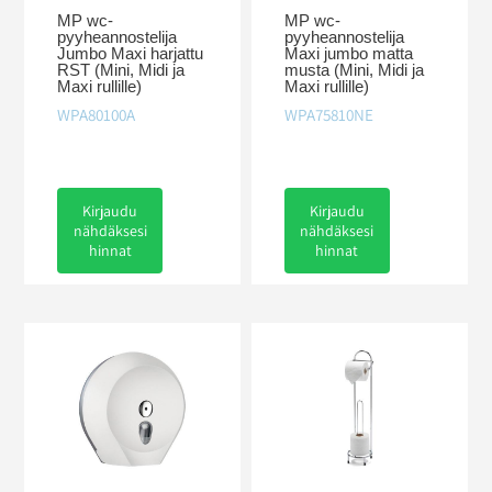
MP wc-
MP wc-
pyyheannostelija
pyyheannostelija
Jumbo Maxi harjattu
Maxi jumbo matta
RST (Mini, Midi ja
musta (Mini, Midi ja
Maxi rullille)
Maxi rullille)
WPA80100A
WPA75810NE
Kirjaudu
Kirjaudu
nähdäksesi
nähdäksesi
hinnat
hinnat