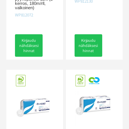
WP812130
kerros, 180m/rll,
valkoinen)
WP812072
Kirjaudu
Kirjaudu
nähdäksesi
nähdäksesi
hinnat
hinnat