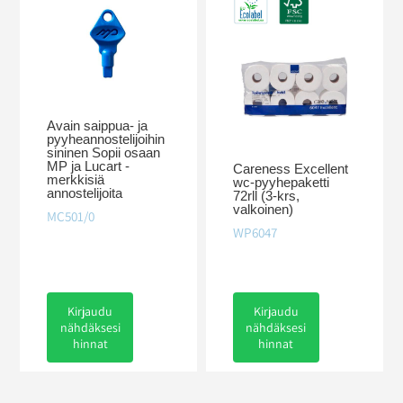
Avain saippua- ja
pyyheannostelijoihin
sininen Sopii osaan
MP ja Lucart -
Careness Excellent
merkkisiä
wc-pyyhepaketti
annostelijoita
72rll (3-krs,
valkoinen)
MC501/0
WP6047
Kirjaudu
Kirjaudu
nähdäksesi
nähdäksesi
hinnat
hinnat