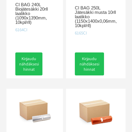
CI BAG 240L
CI BAG 250L
Biojätesäkki 20rll
Jätesäkki musta 10rll
laatikko
laatikko
(1090x1390mm,
(1150x1400x0,06mm,
10kpl/rll)
10kpl/rll)
6164CI
6165CI
Kirjaudu
Kirjaudu
nähdäksesi
nähdäksesi
hinnat
hinnat