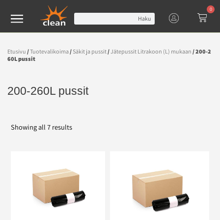
0
Haku
Etusivu
/
Tuotevalikoima
/
Säkit ja pussit
/
Jätepussit Litrakoon (L) mukaan
/ 200-2
60L pussit
200-260L pussit
Showing all 7 results