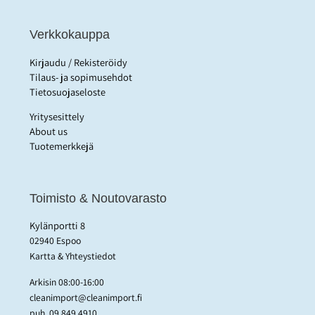
Verkkokauppa
Kirjaudu / Rekisteröidy
Tilaus- ja sopimusehdot
Tietosuojaseloste
Yritysesittely
About us
Tuotemerkkejä
Toimisto & Noutovarasto
Kylänportti 8
02940 Espoo
Kartta & Yhteystiedot
Arkisin 08:00-16:00
cleanimport@cleanimport.fi
puh.
09 849 4910