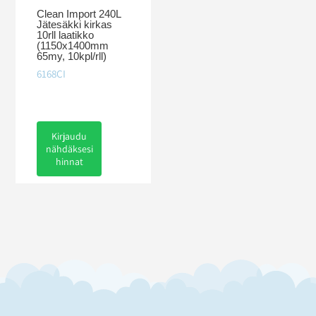
Clean Import 240L
Jätesäkki kirkas
10rll laatikko
(1150x1400mm
65my, 10kpl/rll)
6168CI
Kirjaudu
nähdäksesi
hinnat