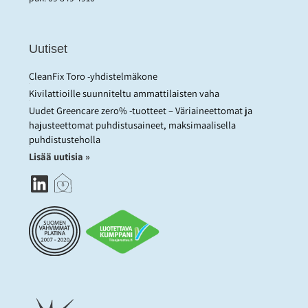
Uutiset
CleanFix Toro -yhdistelmäkone
Kivilattioille suunniteltu ammattilaisten vaha
Uudet Greencare zero% -tuotteet – Väriaineettomat ja
hajusteettomat puhdistusaineet, maksimaalisella
puhdistusteholla
Lisää uutisia »