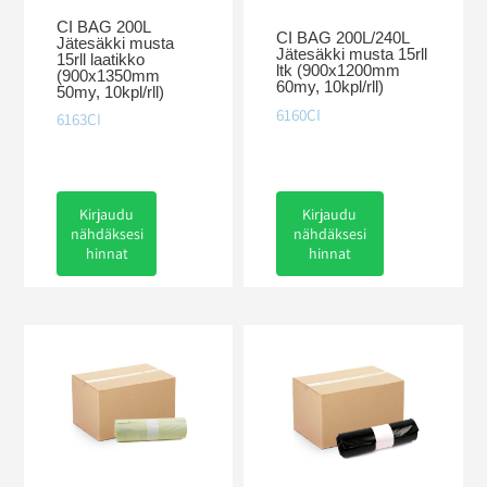
CI BAG 200L
CI BAG 200L/240L
Jätesäkki musta
Jätesäkki musta 15rll
15rll laatikko
ltk (900x1200mm
(900x1350mm
60my, 10kpl/rll)
50my, 10kpl/rll)
6160CI
6163CI
Kirjaudu
Kirjaudu
nähdäksesi
nähdäksesi
hinnat
hinnat