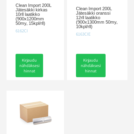
Clean Import 200L
Clean Import 200L
Jätesäkki kirkas
Jätesäkki oranssi
10rll laatikko
12rll laatikko
(900x1200mm
(900x1300mm 50my,
50my, 15kpl/rll)
10kpl/rll)
6162CI
6163CIE
Kirjaudu
Kirjaudu
nähdäksesi
nähdäksesi
hinnat
hinnat