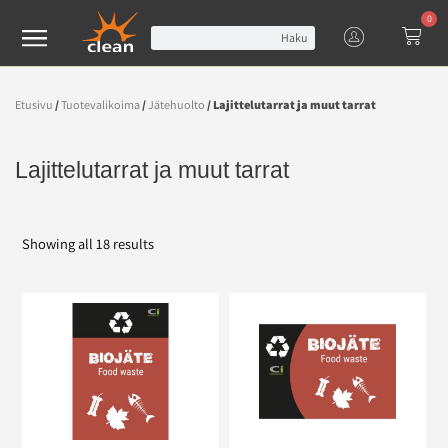
0
Haku
Etusivu
/
Tuotevalikoima
/
Jätehuolto
/ Lajittelutarrat ja muut tarrat
Lajittelutarrat ja muut tarrat
Showing all 18 results