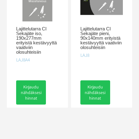
Lajittelutarra CI
Lajittelutarra CI
Sekajäte iso,
Sekajäte pieni,
190x277mm
90x140mm erityistä
erityistä kestävyyttä
kestävyyttä vaativiin
vaativiin
olosuhteisiin
olosuhteisiin
LAJ8
LAJ8A4
Kirjaudu
Kirjaudu
nähdäksesi
nähdäksesi
hinnat
hinnat