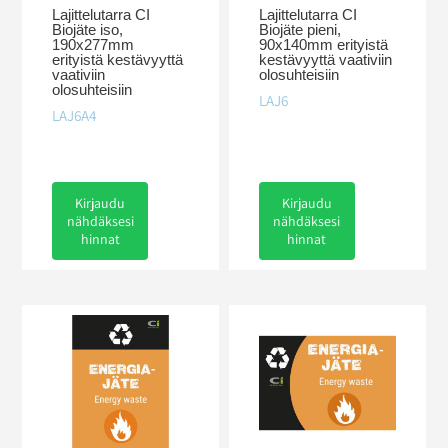
Lajittelutarra CI
Lajittelutarra CI
Biojäte iso,
Biojäte pieni,
190x277mm
90x140mm erityistä
erityistä kestävyyttä
kestävyyttä vaativiin
vaativiin
olosuhteisiin
olosuhteisiin
LAJ6
LAJ6A4
Kirjaudu
Kirjaudu
nähdäksesi
nähdäksesi
hinnat
hinnat