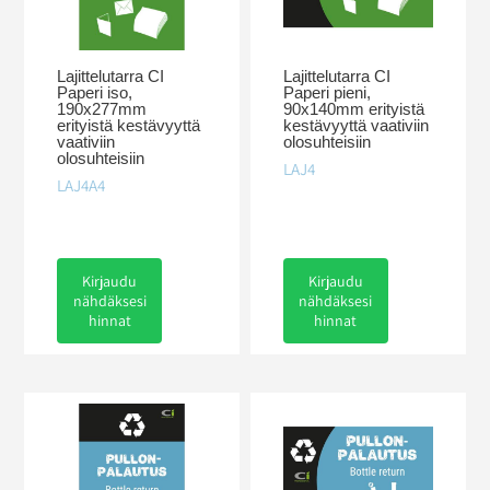
Lajittelutarra CI
Lajittelutarra CI
Paperi iso,
Paperi pieni,
190x277mm
90x140mm erityistä
erityistä kestävyyttä
kestävyyttä vaativiin
vaativiin
olosuhteisiin
olosuhteisiin
LAJ4
LAJ4A4
Kirjaudu
Kirjaudu
nähdäksesi
nähdäksesi
hinnat
hinnat