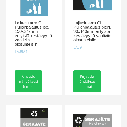
Lajittelutarra CI
Lajittelutarra CI
Pullonpalautus iso,
Pullonpalautus pieni,
190x277mm
90x140mm erityistä
erityistä kestävyyttä
kestävyyttä vaativiin
vaativiin
olosuhteisiin
olosuhteisiin
LAJ9
LAJ9A4
Kirjaudu
Kirjaudu
nähdäksesi
nähdäksesi
hinnat
hinnat