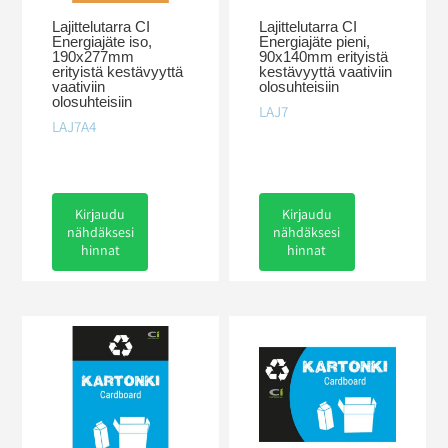
Lajittelutarra CI
Lajittelutarra CI
Energiajäte iso,
Energiajäte pieni,
190x277mm
90x140mm erityistä
erityistä kestävyyttä
kestävyyttä vaativiin
vaativiin
olosuhteisiin
olosuhteisiin
LAJ7
LAJ7A4
Kirjaudu
Kirjaudu
nähdäksesi
nähdäksesi
hinnat
hinnat