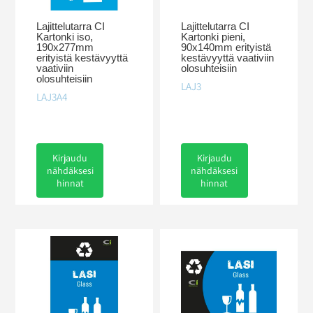
Lajittelutarra CI
Lajittelutarra CI
Kartonki iso,
Kartonki pieni,
190x277mm
90x140mm erityistä
erityistä kestävyyttä
kestävyyttä vaativiin
vaativiin
olosuhteisiin
olosuhteisiin
LAJ3
LAJ3A4
Kirjaudu
Kirjaudu
nähdäksesi
nähdäksesi
hinnat
hinnat