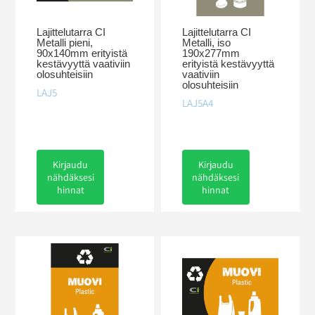
Lajittelutarra CI
Lajittelutarra CI
Metalli pieni,
Metalli, iso
90x140mm erityistä
190x277mm
kestävyyttä vaativiin
erityistä kestävyyttä
olosuhteisiin
vaativiin
olosuhteisiin
LAJ5
LAJ5A4
Kirjaudu
Kirjaudu
nähdäksesi
nähdäksesi
hinnat
hinnat