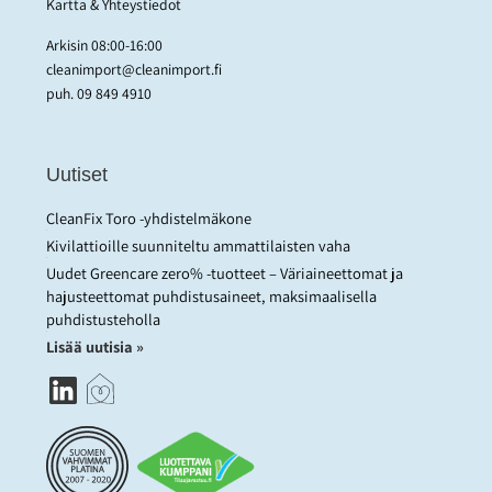
Kartta & Yhteystiedot
Arkisin 08:00-16:00
cleanimport@cleanimport.fi
puh.
09 849 4910
Uutiset
CleanFix Toro -yhdistelmäkone
Kivilattioille suunniteltu ammattilaisten vaha
Uudet Greencare zero% -tuotteet – Väriaineettomat ja
hajusteettomat puhdistusaineet, maksimaalisella
puhdistusteholla
Lisää uutisia »