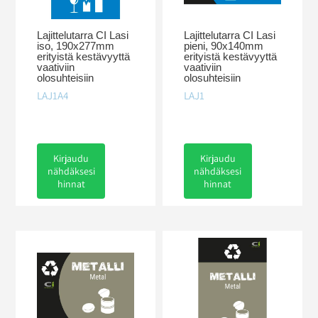
Lajittelutarra CI Lasi
Lajittelutarra CI Lasi
iso, 190x277mm
pieni, 90x140mm
erityistä kestävyyttä
erityistä kestävyyttä
vaativiin
vaativiin
olosuhteisiin
olosuhteisiin
LAJ1A4
LAJ1
Kirjaudu
Kirjaudu
nähdäksesi
nähdäksesi
hinnat
hinnat