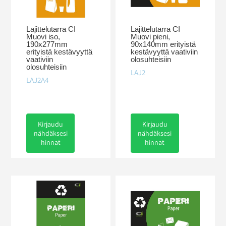
Lajittelutarra CI
Lajittelutarra CI
Muovi iso,
Muovi pieni,
190x277mm
90x140mm erityistä
erityistä kestävyyttä
kestävyyttä vaativiin
vaativiin
olosuhteisiin
olosuhteisiin
LAJ2
LAJ2A4
Kirjaudu
Kirjaudu
nähdäksesi
nähdäksesi
hinnat
hinnat