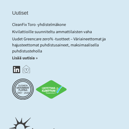
Uutiset
CleanFix Toro -yhdistelmäkone
Kivilattioille suunniteltu ammattilaisten vaha
Uudet Greencare zero% -tuotteet – Väriaineettomat ja
hajusteettomat puhdistusaineet, maksimaalisella
puhdistusteholla
Lisää uutisia »