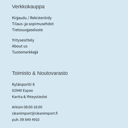
Verkkokauppa
Kirjaudu / Rekisteröidy
Tilaus- ja sopimusehdot
Tietosuojaseloste
Yritysesittely
About us
Tuotemerkkejä
Toimisto & Noutovarasto
Kylänportti 8
02940 Espoo
Kartta & Yhteystiedot
Arkisin 08:00-16:00
cleanimport@cleanimport.fi
puh.
09 849 4910