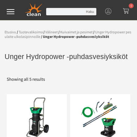
0
Haku
Etusivu
/
Tuotevalikoima
/
Välineet
/
Kuivaimet ja pesimet
/
Unger Hydropower pes
ulaite ulkolasipinnoille
/ Unger Hydropower -puhdasvesiyksiköt
Unger Hydropower -puhdasvesiyksiköt
Showing all 5 results