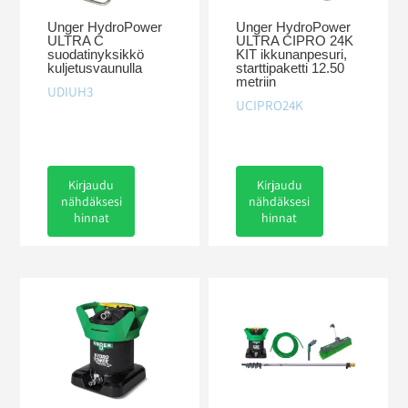
Unger HydroPower
Unger HydroPower
ULTRA C
ULTRA CIPRO 24K
suodatinyksikkö
KIT ikkunanpesuri,
kuljetusvaunulla
starttipaketti 12.50
metriin
UDIUH3
UCIPRO24K
Kirjaudu
Kirjaudu
nähdäksesi
nähdäksesi
hinnat
hinnat