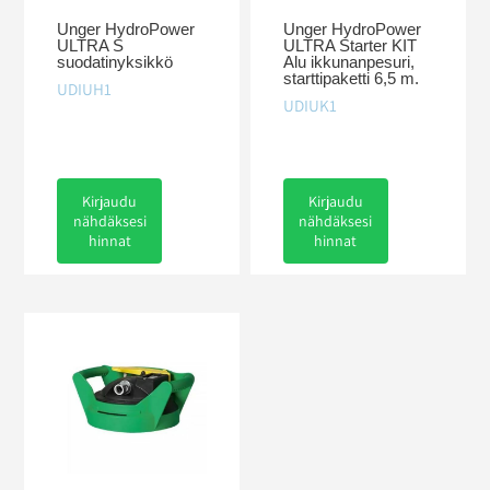
Unger HydroPower
Unger HydroPower
ULTRA S
ULTRA Starter KIT
suodatinyksikkö
Alu ikkunanpesuri,
starttipaketti 6,5 m.
UDIUH1
UDIUK1
Kirjaudu
Kirjaudu
nähdäksesi
nähdäksesi
hinnat
hinnat