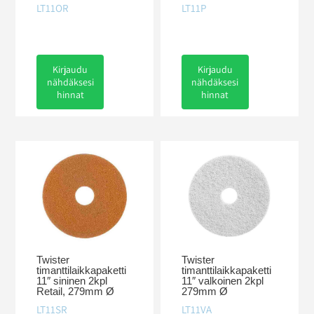
LT11OR
LT11P
Kirjaudu
Kirjaudu
nähdäksesi
nähdäksesi
hinnat
hinnat
Twister
Twister
timanttilaikkapaketti
timanttilaikkapaketti
11″ sininen 2kpl
11″ valkoinen 2kpl
Retail, 279mm Ø
279mm Ø
LT11SR
LT11VA