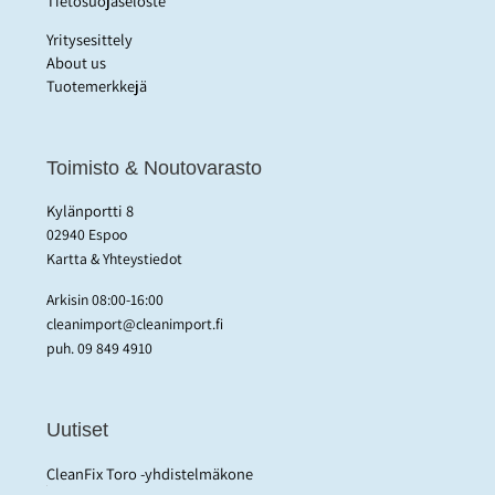
Tietosuojaseloste
Yritysesittely
About us
Tuotemerkkejä
Toimisto & Noutovarasto
Kylänportti 8
02940 Espoo
Kartta & Yhteystiedot
Arkisin 08:00-16:00
cleanimport@cleanimport.fi
puh.
09 849 4910
Uutiset
CleanFix Toro -yhdistelmäkone