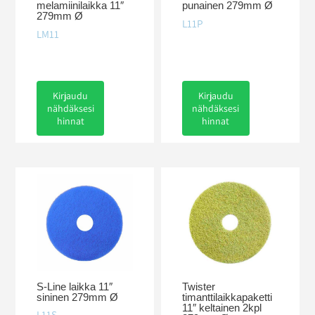
melamiinilaikka 11″
punainen 279mm Ø
279mm Ø
L11P
LM11
Kirjaudu
Kirjaudu
nähdäksesi
nähdäksesi
hinnat
hinnat
S-Line laikka 11″
Twister
sininen 279mm Ø
timanttilaikkapaketti
11″ keltainen 2kpl
L11S