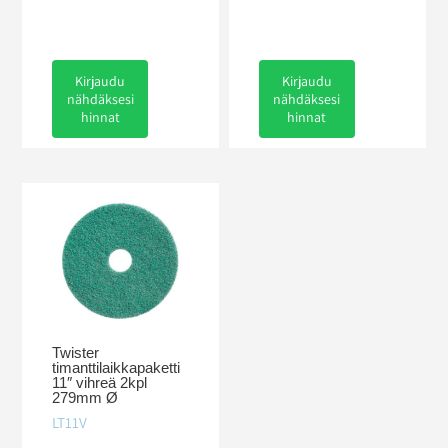
Kirjaudu
Kirjaudu
nähdäksesi
nähdäksesi
hinnat
hinnat
Twister
timanttilaikkapaketti
11″ vihreä 2kpl
279mm Ø
LT11V