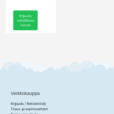
Kirjaudu
nähdäksesi
hinnat
Verkkokauppa
Kirjaudu / Rekisteröidy
Tilaus- ja sopimusehdot