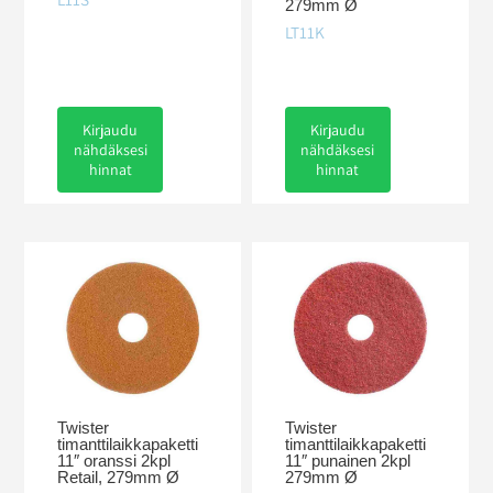
279mm Ø
LT11K
Kirjaudu
Kirjaudu
nähdäksesi
nähdäksesi
hinnat
hinnat
Twister
Twister
timanttilaikkapaketti
timanttilaikkapaketti
11″ oranssi 2kpl
11″ punainen 2kpl
Retail, 279mm Ø
279mm Ø