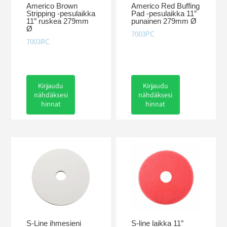
Americo Brown
Americo Red Buffing
Stripping -pesulaikka
Pad -pesulaikka 11″
11″ ruskea 279mm
punainen 279mm Ø
Ø
7003PC
7003RC
Kirjaudu
Kirjaudu
nähdäksesi
nähdäksesi
hinnat
hinnat
S-Line ihmesieni
S-line laikka 11″