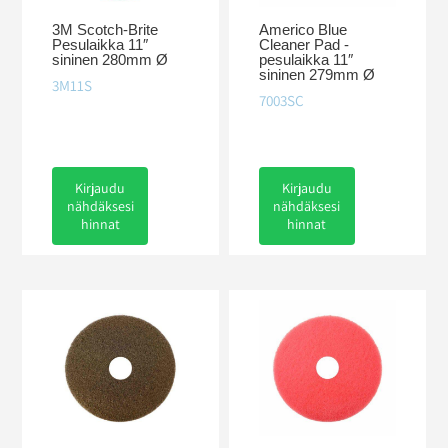
3M Scotch-Brite
Americo Blue
Pesulaikka 11″
Cleaner Pad -
sininen 280mm Ø
pesulaikka 11″
sininen 279mm Ø
3M11S
7003SC
Kirjaudu
Kirjaudu
nähdäksesi
nähdäksesi
hinnat
hinnat