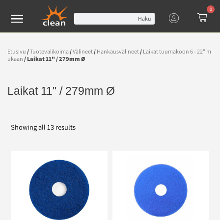
0
Haku
Etusivu
/
Tuotevalikoima
/
Välineet
/
Hankausvälineet
/
Laikat tuumakoon 6 - 22" m
ukaan
/ Laikat 11" / 279mm Ø
Laikat 11" / 279mm Ø
Showing all 13 results