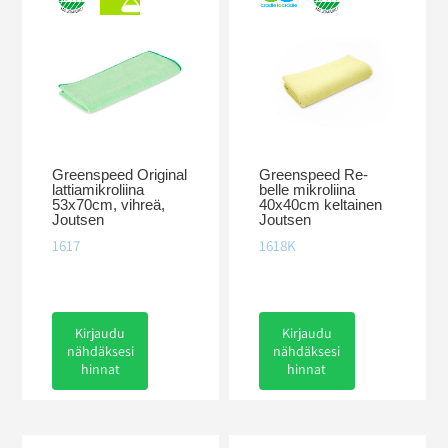
Greenspeed Original
Greenspeed Re-
lattiamikroliina
belle mikroliina
53x70cm, vihreä,
40x40cm keltainen
Joutsen
Joutsen
1617
1618K
Kirjaudu
Kirjaudu
nähdäksesi
nähdäksesi
hinnat
hinnat