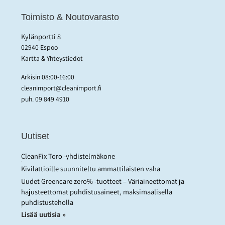
Toimisto & Noutovarasto
Kylänportti 8
02940 Espoo
Kartta & Yhteystiedot
Arkisin 08:00-16:00
cleanimport@cleanimport.fi
puh.
09 849 4910
Uutiset
CleanFix Toro -yhdistelmäkone
Kivilattioille suunniteltu ammattilaisten vaha
Uudet Greencare zero% -tuotteet – Väriaineettomat ja
hajusteettomat puhdistusaineet, maksimaalisella
puhdistusteholla
Lisää uutisia »