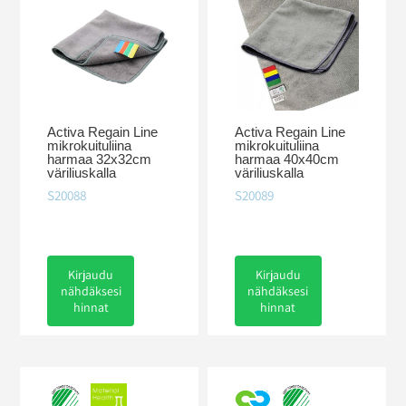
Activa Regain Line
Activa Regain Line
mikrokuituliina
mikrokuituliina
harmaa 32x32cm
harmaa 40x40cm
väriliuskalla
väriliuskalla
S20088
S20089
Kirjaudu
Kirjaudu
nähdäksesi
nähdäksesi
hinnat
hinnat