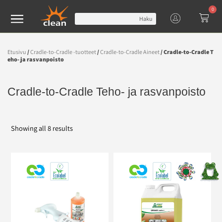
0
Haku
Etusivu
/
Cradle-to-Cradle -tuotteet
/
Cradle-to-Cradle Aineet
/ Cradle-to-Cradle T
eho- ja rasvanpoisto
Cradle-to-Cradle Teho- ja rasvanpoisto
Showing all 8 results