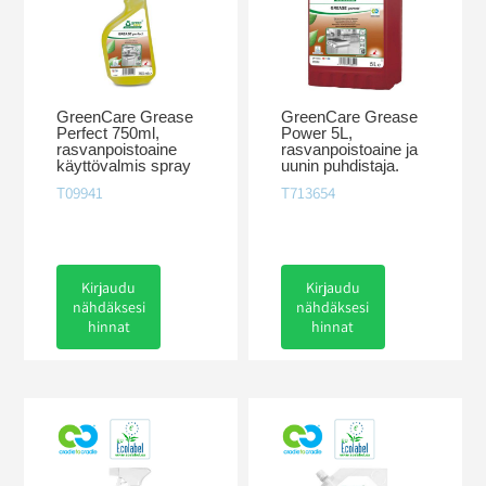
GreenCare Grease
GreenCare Grease
Perfect 750ml,
Power 5L,
rasvanpoistoaine
rasvanpoistoaine ja
käyttövalmis spray
uunin puhdistaja.
T09941
T713654
Kirjaudu
Kirjaudu
nähdäksesi
nähdäksesi
hinnat
hinnat