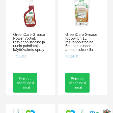
GreenCare Grease
GreenCare Grease
Power 750ml,
topSwitch 1L
rasvanpoistoaine ja
rasvanpoistoaine
uunin puhdistaja,
5ml pesuaineen
käyttövalmis spray
annostelukorkilla
T713603
T716160
Kirjaudu
Kirjaudu
nähdäksesi
nähdäksesi
hinnat
hinnat