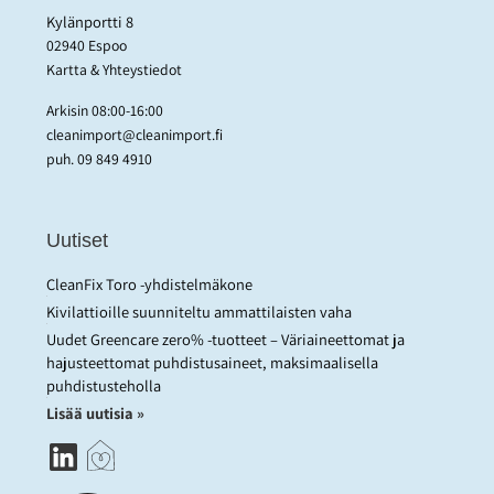
Kylänportti 8
02940 Espoo
Kartta & Yhteystiedot
Arkisin 08:00-16:00
cleanimport@cleanimport.fi
puh.
09 849 4910
Uutiset
CleanFix Toro -yhdistelmäkone
Kivilattioille suunniteltu ammattilaisten vaha
Uudet Greencare zero% -tuotteet – Väriaineettomat ja
hajusteettomat puhdistusaineet, maksimaalisella
puhdistusteholla
Lisää uutisia »