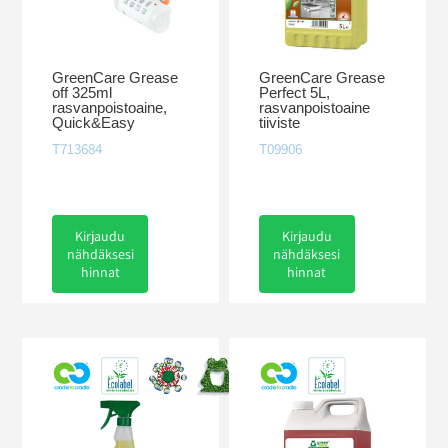
GreenCare Grease
GreenCare Grease
off 325ml
Perfect 5L,
rasvanpoistoaine,
rasvanpoistoaine
Quick&Easy
tiiviste
T713684
T09906
Kirjaudu
Kirjaudu
nähdäksesi
nähdäksesi
hinnat
hinnat