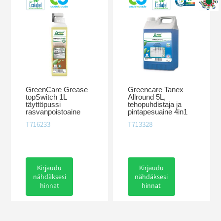
GreenCare Grease
Greencare Tanex
topSwitch 1L
Allround 5L,
täyttöpussi
tehopuhdistaja ja
rasvanpoistoaine
pintapesuaine 4in1
T716233
T713328
Kirjaudu
Kirjaudu
nähdäksesi
nähdäksesi
hinnat
hinnat