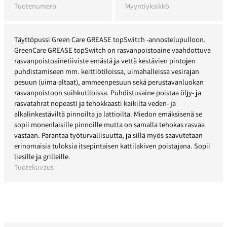
Tuotenumero
Myyntiyksikkö
Täyttöpussi Green Care GREASE topSwitch -annostelupulloon.
GreenCare GREASE topSwitch on rasvanpoistoaine vaahdottuva
rasvanpoistoainetiiviste emästä ja vettä kestävien pintojen
puhdistamiseen mm. keittiötiloissa, uimahalleissa vesirajan
pesuun (uima-altaat), ammeenpesuun sekä perustavanluokan
rasvanpoistoon suihkutiloissa. Puhdistusaine poistaa öljy- ja
rasvatahrat nopeasti ja tehokkaasti kaikilta veden- ja
alkalinkestäviltä pinnoilta ja lattioilta. Miedon emäksisenä se
sopii monenlaisille pinnoille mutta on samalla tehokas rasvaa
vastaan. Parantaa työturvallisuutta, ja sillä myös saavutetaan
erinomaisia tuloksia itsepintaisen kattilakiven poistajana. Sopii
liesille ja grilleille.
Tuotekuvaus