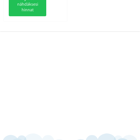
nähdäksesi
hinnat