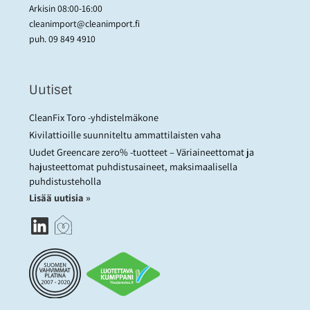
Arkisin 08:00-16:00
cleanimport@cleanimport.fi
puh.
09 849 4910
Uutiset
CleanFix Toro -yhdistelmäkone
Kivilattioille suunniteltu ammattilaisten vaha
Uudet Greencare zero% -tuotteet – Väriaineettomat ja
hajusteettomat puhdistusaineet, maksimaalisella
puhdistusteholla
Lisää uutisia »