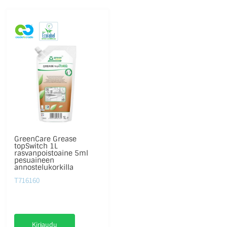
GreenCare Grease
topSwitch 1L
rasvanpoistoaine 5ml
pesuaineen
annostelukorkilla
T716160
Kirjaudu