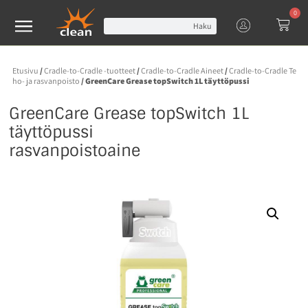
0
Haku
Etusivu
/
Cradle-to-Cradle -tuotteet
/
Cradle-to-Cradle Aineet
/
Cradle-to-Cradle Te
ho- ja rasvanpoisto
/ GreenCare Grease topSwitch 1L täyttöpussi
GreenCare Grease topSwitch 1L
täyttöpussi
rasvanpoistoaine