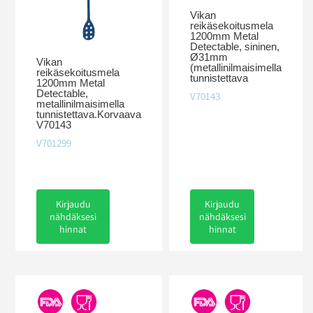
Vikan
reikäsekoitusmela
1200mm Metal
Detectable, sininen,
Ø31mm
Vikan
(metallinilmaisimella
reikäsekoitusmela
tunnistettava
1200mm Metal
Detectable,
V70143
metallinilmaisimella
tunnistettava.Korvaava
V70143
V701299
Kirjaudu
Kirjaudu
nähdäksesi
nähdäksesi
hinnat
hinnat