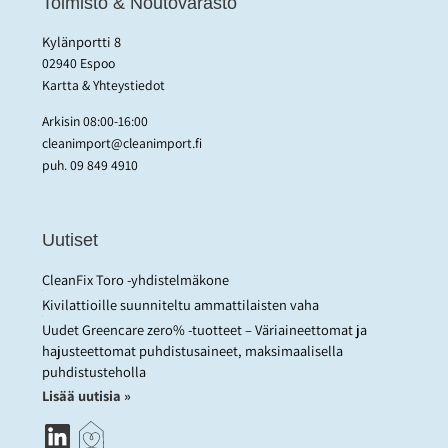
Toimisto & Noutovarasto
Kylänportti 8
02940 Espoo
Kartta & Yhteystiedot
Arkisin 08:00-16:00
cleanimport@cleanimport.fi
puh.
09 849 4910
Uutiset
CleanFix Toro -yhdistelmäkone
Kivilattioille suunniteltu ammattilaisten vaha
Uudet Greencare zero% -tuotteet – Väriaineettomat ja
hajusteettomat puhdistusaineet, maksimaalisella
puhdistusteholla
Lisää uutisia »