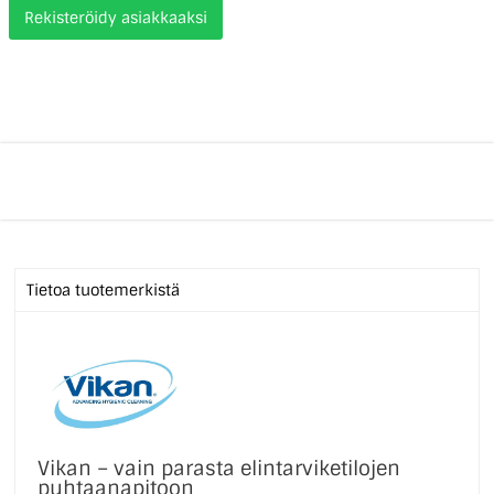
Rekisteröidy asiakkaaksi
Tietoa tuotemerkistä
Vikan – vain parasta elintarviketilojen
puhtaanapitoon