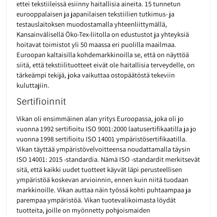
ettei tekstiileissä esiinny haitallisia aineita. 15 tunnetun
eurooppalaisen ja japanilaisen tekstiilien tutkimus- ja
testauslaitoksen muodostamalla yhteenliittymällä,
Kansainvälisellä Öko-Tex-liitolla on edustustot ja yhteyksiä
hoitavat toimistot yli 50 maassa eri puolilla maailmaa.
Euroopan kaltaisilla kohdemarkkinoilla se, että on näyttöä
siitä, että tekstiilituotteet eivät ole haitallisia terveydelle, on
tärkeämpi tekijä, joka vaikuttaa ostopäätöstä tekeviin
kuluttajiin.
Sertifioinnit
Vikan oli ensimmäinen alan yritys Euroopassa, joka oli jo
vuonna 1992 sertifioitu ISO 9001:2000 laatusertifikaatilla ja jo
vuonna 1998 sertifioitu ISO 14001 ympäristösertifikaatilla.
Vikan täyttää ympäristövelvoitteensa noudattamalla täysin
ISO 14001: 2015 -standardia. Nämä ISO -standardit merkitsevät
sitä, että kaikki uudet tuotteet käyvät läpi perusteellisen
ympäristöä koskevan arvioinnin, ennen kuin niitä tuodaan
markkinoille. Vikan auttaa näin työssä kohti puhtaampaa ja
parempaa ympäristöä. Vikan tuotevalikoimasta löydät
tuotteita, joille on myönnetty pohjoismaiden