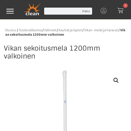
0
Haku
Etusivu
/
Tuotevalikoima
/
Välineet
/
Kauhat ja lapiot
/
Vikan -melat ja haravat
/ Vik
an sekoitusmela 1200mm valkoinen
Vikan sekoitusmela 1200mm
valkoinen