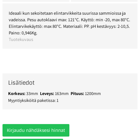
Ideaali kun sekoitetaan elintarvikkeita suurissa sammioissa ja
vadeissa. Pesu autoklaavi max: 121°C. Käyttö: min -20, max 80°C.
Elintarvikekäyttö: max 80°C. Materiaali: PP. pH kestävyys: 2-10,5.
Paino: 0,946Kg.
Tuotekuvaus
Lisätiedot
Korkeus:
33mm
Leveys:
163mm
Pituus:
1200mm
Myyntiyksiköitä paketissa: 1
Kirjaudu nähdäksesi hinnat