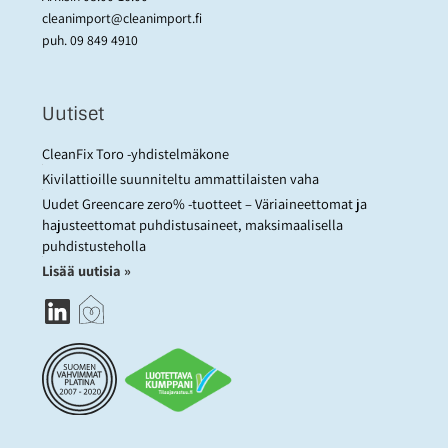
cleanimport@cleanimport.fi
puh.
09 849 4910
Uutiset
CleanFix Toro -yhdistelmäkone
Kivilattioille suunniteltu ammattilaisten vaha
Uudet Greencare zero% -tuotteet – Väriaineettomat ja
hajusteettomat puhdistusaineet, maksimaalisella
puhdistusteholla
Lisää uutisia »