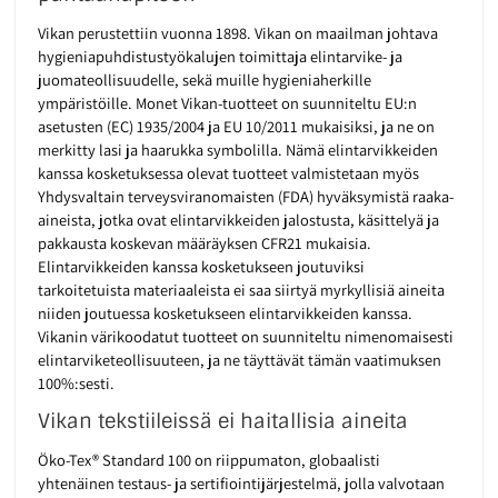
Vikan perustettiin vuonna 1898. Vikan on maailman johtava
hygieniapuhdistustyökalujen toimittaja elintarvike- ja
juomateollisuudelle, sekä muille hygieniaherkille
ympäristöille. Monet Vikan-tuotteet on suunniteltu EU:n
asetusten (EC) 1935/2004 ja EU 10/2011 mukaisiksi, ja ne on
merkitty lasi ja haarukka symbolilla. Nämä elintarvikkeiden
kanssa kosketuksessa olevat tuotteet valmistetaan myös
Yhdysvaltain terveysviranomaisten (FDA) hyväksymistä raaka-
aineista, jotka ovat elintarvikkeiden jalostusta, käsittelyä ja
pakkausta koskevan määräyksen CFR21 mukaisia.
Elintarvikkeiden kanssa kosketukseen joutuviksi
tarkoitetuista materiaaleista ei saa siirtyä myrkyllisiä aineita
niiden joutuessa kosketukseen elintarvikkeiden kanssa.
Vikanin värikoodatut tuotteet on suunniteltu nimenomaisesti
elintarviketeollisuuteen, ja ne täyttävät tämän vaatimuksen
100%:sesti.
Vikan tekstiileissä ei haitallisia aineita
Öko-Tex® Standard 100 on riippumaton, globaalisti
yhtenäinen testaus- ja sertifiointijärjestelmä, jolla valvotaan