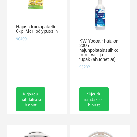
Hajustekuulapaketti
6kpl Meri pölypussiin
96409
KW Yocoair hajuton
200ml
hajunpoistajasuihke
(mm. wc- ja
tupakkahuonetilat)
95202
Kirjaudu
Kirjaudu
nähdäksesi
nähdäksesi
hinnat
hinnat