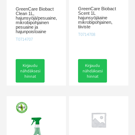
GreenCare Biobact
GreenCare Biobact
Scent 1L
Clean 1L,
hajunsyöjäaine
hajunsyöjä/pesuaine,
mikrobipohjainen,
mikrobipohjainen
tiiviste
pesuaine ja
hajunpoistoaine
T0714708
T0714707
Kirjaudu
Kirjaudu
nähdäksesi
nähdäksesi
hinnat
hinnat