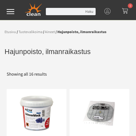
0
Haku
Etusivu
/
Tuotevalikoima
/
Aineet
/ Hajunpoisto, ilmanraikastus
Hajunpoisto, ilmanraikastus
Showing all 16 results