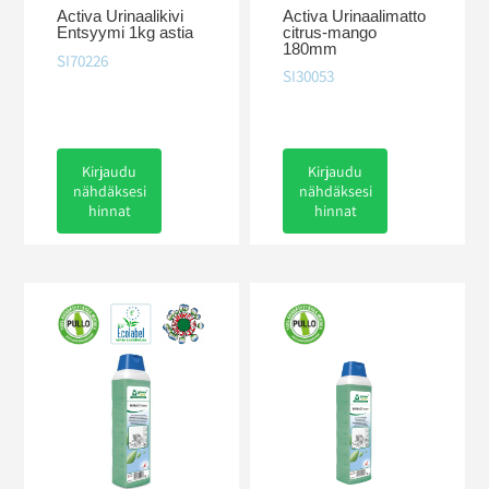
Activa Urinaalimatto
Activa Urinaalikivi
citrus-mango
Entsyymi 1kg astia
180mm
SI70226
SI30053
Kirjaudu
Kirjaudu
nähdäksesi
nähdäksesi
hinnat
hinnat