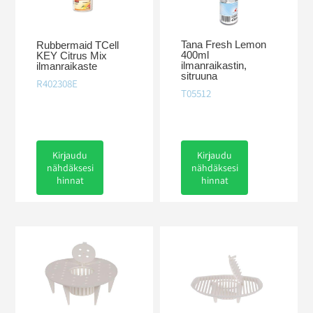
Tana Fresh Lemon
Rubbermaid TCell
400ml
KEY Citrus Mix
ilmanraikastin,
ilmanraikaste
sitruuna
R402308E
T05512
Kirjaudu
Kirjaudu
nähdäksesi
nähdäksesi
hinnat
hinnat