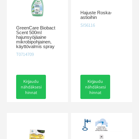
Hajuste Roska-
astioihin
SI56116
GreenCare Biobact
Scent 500ml
hajunsyöjäaine
mikrobipohjainen,
käyttövalmis spray
T0714709
Kirjaudu
Kirjaudu
nähdäksesi
nähdäksesi
hinnat
hinnat