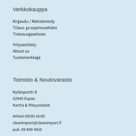
Verkkokauppa
Kirjaudu / Rekisteröidy
Tilaus- ja sopimusehdot
Tietosuojaseloste
Yritysesittely
About us
Tuotemerkkejä
Toimisto & Noutovarasto
Kylänportti 8
02940 Espoo
Kartta & Yhteystiedot
Arkisin 08:00-16:00
cleanimport@cleanimport.fi
puh.
09 849 4910