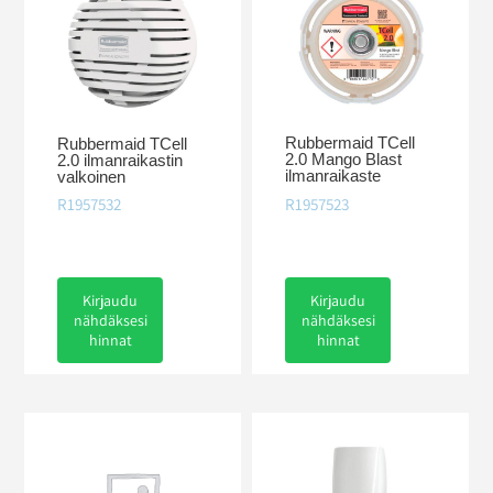
Rubbermaid TCell
Rubbermaid TCell
2.0 Mango Blast
2.0 ilmanraikastin
ilmanraikaste
valkoinen
R1957523
R1957532
Kirjaudu
Kirjaudu
nähdäksesi
nähdäksesi
hinnat
hinnat