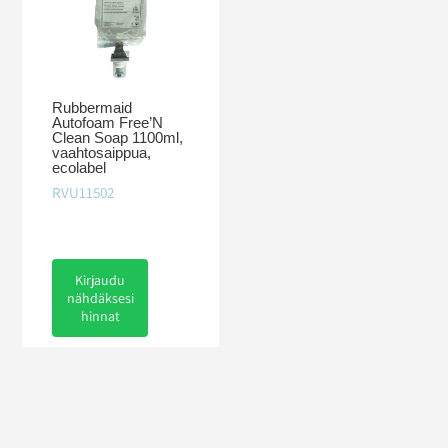
Rubbermaid
Autofoam Free’N
Clean Soap 1100ml,
vaahtosaippua,
ecolabel
RVU11502
Kirjaudu
nähdäksesi
hinnat