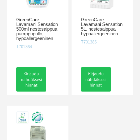
GreenCare
GreenCare
Lavamani Sensation
Lavamani Sensation
500ml nestesaippua
5L, nestesaippua
pumppupullo,
hypoallergeeninen
hypoallergeeninen
T701385
T701364
Kirjaudu
Kirjaudu
nähdäksesi
nähdäksesi
hinnat
hinnat