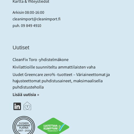
Kartta & Yhteystiedot
Arkisin 08:00-16:00
cleanimport@cleanimport.fi
puh.
09 849 4910
Uutiset
CleanFix Toro -yhdistelmäkone
Kivilattioille suunniteltu ammattilaisten vaha
Uudet Greencare zero% -tuotteet – Väriaineettomat ja
hajusteettomat puhdistusaineet, maksimaalisella
puhdistusteholla
Lisää uutisia »