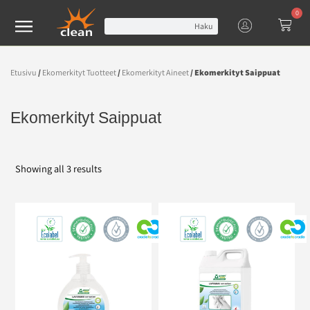
0
Haku
Etusivu
/
Ekomerkityt Tuotteet
/
Ekomerkityt Aineet
/ Ekomerkityt Saippuat
Ekomerkityt Saippuat
Showing all 3 results