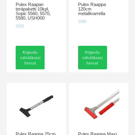
Pulex Raapan
Pulex Raappa
teräpaketti 10kpl,
120cm
Sopii: 5560, 5570,
metallivarrella
5580, USH000
5580
5590
Kirjaudu
Kirjaudu
nähdäksesi
nähdäksesi
hinnat
hinnat
Pulex Raappa 25cm
Pulex Raappa Maxi