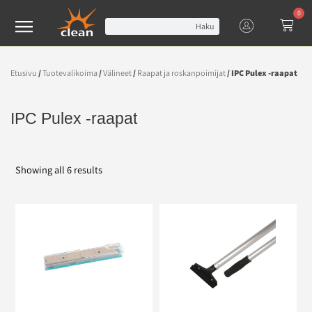
0
Haku
Etusivu
/
Tuotevalikoima
/
Välineet
/
Raapat ja roskanpoimijat
/ IPC Pulex -raapat
IPC Pulex -raapat
Showing all 6 results