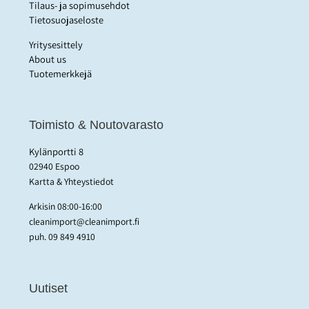
Tilaus- ja sopimusehdot
Tietosuojaseloste
Yritysesittely
About us
Tuotemerkkejä
Toimisto & Noutovarasto
Kylänportti 8
02940 Espoo
Kartta & Yhteystiedot
Arkisin 08:00-16:00
cleanimport@cleanimport.fi
puh.
09 849 4910
Uutiset