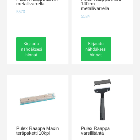
metallivarrella
140cm
metallivarrella
5570
5584
Kirjaudu
Kirjaudu
nähdäksesi
nähdäksesi
hinnat
hinnat
Pulex Raappa Maxin
Pulex Raappa
teräpaketti 10kpl
varsiliitäntä