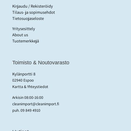
Kirjaudu / Rekisteröidy
Tilaus- ja sopimusehdot
Tietosuojaseloste
Yritysesittely
About us
Tuotemerkkejä
Toimisto & Noutovarasto
Kylänportti 8
02940 Espoo
Kartta & Yhteystiedot
Arkisin 08:00-16:00
cleanimport@cleanimport.fi
puh.
09 849 4910