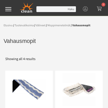
0
Haku
Etusivu
/
Tuotevalikoima
/
Välineet
/
Moppimenetelmät
/ Vahausmopit
Vahausmopit
Showing all 4 results