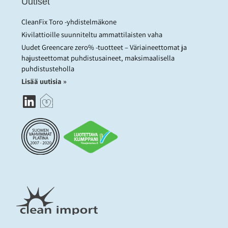
Uutiset
CleanFix Toro -yhdistelmäkone
Kivilattioille suunniteltu ammattilaisten vaha
Uudet Greencare zero% -tuotteet – Väriaineettomat ja
hajusteettomat puhdistusaineet, maksimaalisella
puhdistusteholla
Lisää uutisia »