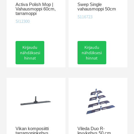
Activa Polish Mop |
Swep Single
Vahausmoppi 60cm,
vahausmoppi 50cm
tarramoppi
S116723
SI12300
Kirjaudu
Kirjaudu
nähdäksesi
nähdäksesi
hinnat
hinnat
Vikan komposiitti
Vileda Duo R-
tarramopinkehys
levykehys 50 cm