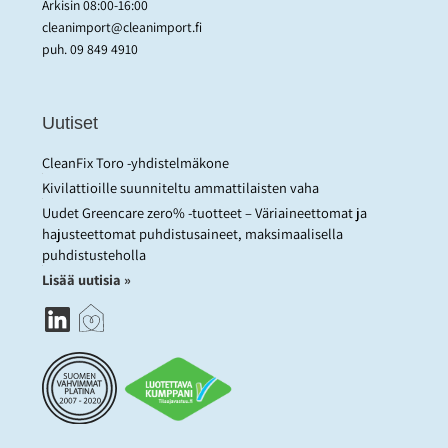
Arkisin 08:00-16:00
cleanimport@cleanimport.fi
puh.
09 849 4910
Uutiset
CleanFix Toro -yhdistelmäkone
Kivilattioille suunniteltu ammattilaisten vaha
Uudet Greencare zero% -tuotteet – Väriaineettomat ja
hajusteettomat puhdistusaineet, maksimaalisella
puhdistusteholla
Lisää uutisia »