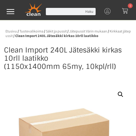
0
Haku
Etusivu
/
Tuotevalikoima
/
Säkit ja pussit
/
Jätepussit Värin mukaan
/
Kirkkaat jätep
ussit
/ Clean Import 240L Jätesäkki kirkas 10rll laatikko
Clean Import 240L Jätesäkki kirkas
10rll laatikko
(1150x1400mm 65my, 10kpl/rll)