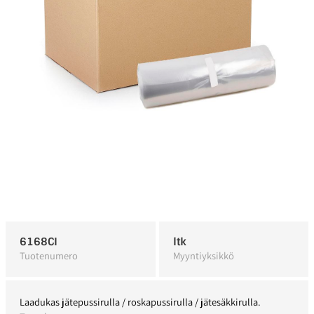
6168CI
ltk
Tuotenumero
Myyntiyksikkö
Laadukas jätepussirulla / roskapussirulla / jätesäkkirulla.