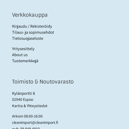
Verkkokauppa
Kirjaudu / Rekisteröidy
Tilaus- ja sopimusehdot
Tietosuojaseloste
Yritysesittely
About us
Tuotemerkkejä
Toimisto & Noutovarasto
Kylänportti 8
02940 Espoo
Kartta & Yhteystiedot
Arkisin 08:00-16:00
cleanimport@cleanimport.fi
puh.
09 849 4910