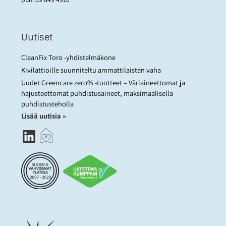
Uutiset
CleanFix Toro -yhdistelmäkone
Kivilattioille suunniteltu ammattilaisten vaha
Uudet Greencare zero% -tuotteet – Väriaineettomat ja
hajusteettomat puhdistusaineet, maksimaalisella
puhdistusteholla
Lisää uutisia »