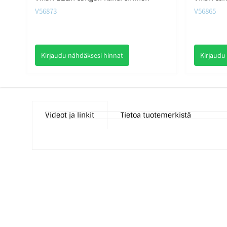
V56873
V56865
Kirjaudu nähdäksesi hinnat
Kirjaudu
Videot ja linkit
Tietoa tuotemerkistä