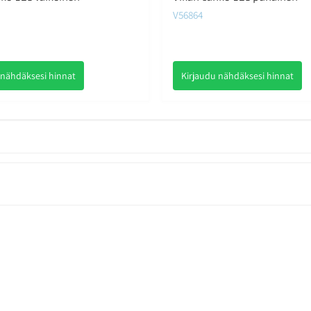
V56864
 nähdäksesi hinnat
Kirjaudu nähdäksesi hinnat