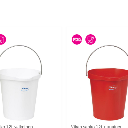
ko 12L valkoinen
Vikan sanko 12L punainen