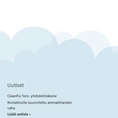
Uutiset
CleanFix Toro -yhdistelmäkone
Kivilattioille suunniteltu ammattilaisten
vaha
Lisää uutisia »