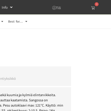
0
Info
Tili
Best for…
l
ntiyksikkö
sekä kuumia ja kylmiä elintarvikkeita.
 auttaa kaatamista. Sangossa on
. Pesu autoklaavi max: 121°C. Käyttö: min
, SS. pH kestävyys: 2-10,5. Paino: 1Kg.