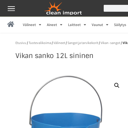
Välineet
Aineet
Laitteet
Vaunut
Säilytys
Etusivu
/
Tuotevalikoima
/
Välineet
/
Sangot ja tarvikekorit
/
Vikan -sangot
/ Vi
Vikan sanko 12L sininen