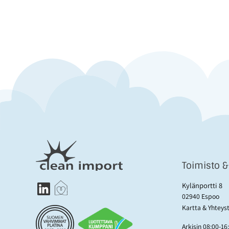
Toimisto 
Kylänportti 8
02940 Espoo
Kartta & Yhteys
Arkisin 08:00-16