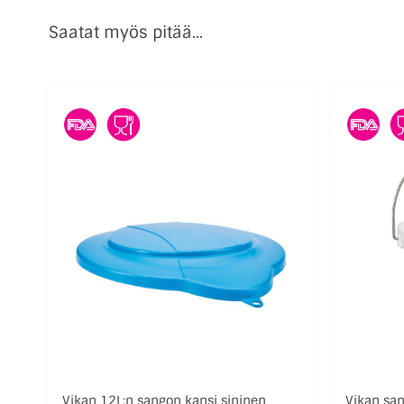
Saatat myös pitää...
Vikan 12L:n sangon kansi sininen
Vikan san