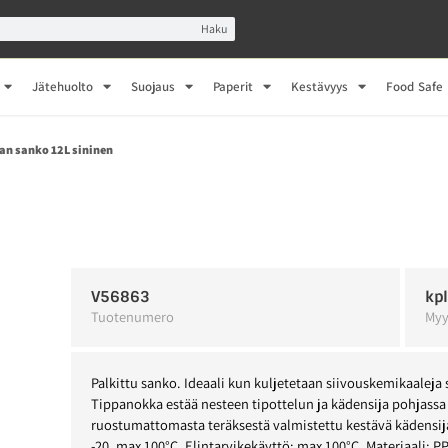
Haku
Jätehuolto
Suojaus
Paperit
Kestävyys
Food Safe
kan sanko 12L sininen
V56863
kp
Tuotenumero
Myy
Palkittu sanko. Ideaali kun kuljetetaan siivouskemikaaleja 
Tippanokka estää nesteen tipottelun ja kädensija pohjassa
ruostumattomasta teräksestä valmistettu kestävä kädensija
-20, max 100°C. Elintarvikekäyttö: max 100°C. Materiaali: PP