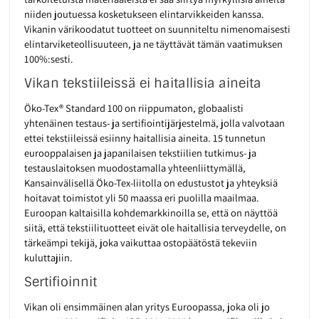
niiden joutuessa kosketukseen elintarvikkeiden kanssa.
Vikanin värikoodatut tuotteet on suunniteltu nimenomaisesti
elintarviketeollisuuteen, ja ne täyttävät tämän vaatimuksen
100%:sesti.
Vikan tekstiileissä ei haitallisia aineita
Öko-Tex® Standard 100 on riippumaton, globaalisti
yhtenäinen testaus- ja sertifiointijärjestelmä, jolla valvotaan
ettei tekstiileissä esiinny haitallisia aineita. 15 tunnetun
eurooppalaisen ja japanilaisen tekstiilien tutkimus- ja
testauslaitoksen muodostamalla yhteenliittymällä,
Kansainvälisellä Öko-Tex-liitolla on edustustot ja yhteyksiä
hoitavat toimistot yli 50 maassa eri puolilla maailmaa.
Euroopan kaltaisilla kohdemarkkinoilla se, että on näyttöä
siitä, että tekstiilituotteet eivät ole haitallisia terveydelle, on
tärkeämpi tekijä, joka vaikuttaa ostopäätöstä tekeviin
kuluttajiin.
Sertifioinnit
Vikan oli ensimmäinen alan yritys Euroopassa, joka oli jo