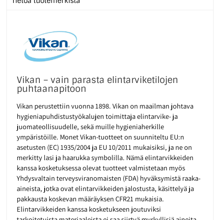
Tietoa tuotemerkistä
Vikan – vain parasta elintarviketilojen
puhtaanapitoon
Vikan perustettiin vuonna 1898. Vikan on maailman johtava
hygieniapuhdistustyökalujen toimittaja elintarvike- ja
juomateollisuudelle, sekä muille hygieniaherkille
ympäristöille. Monet Vikan-tuotteet on suunniteltu EU:n
asetusten (EC) 1935/2004 ja EU 10/2011 mukaisiksi, ja ne on
merkitty lasi ja haarukka symbolilla. Nämä elintarvikkeiden
kanssa kosketuksessa olevat tuotteet valmistetaan myös
Yhdysvaltain terveysviranomaisten (FDA) hyväksymistä raaka-
aineista, jotka ovat elintarvikkeiden jalostusta, käsittelyä ja
pakkausta koskevan määräyksen CFR21 mukaisia.
Elintarvikkeiden kanssa kosketukseen joutuviksi
tarkoitetuista materiaaleista ei saa siirtyä myrkyllisiä aineita