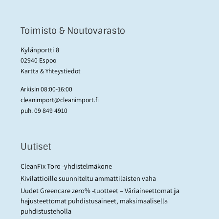
Toimisto & Noutovarasto
Kylänportti 8
02940 Espoo
Kartta & Yhteystiedot
Arkisin 08:00-16:00
cleanimport@cleanimport.fi
puh.
09 849 4910
Uutiset
CleanFix Toro -yhdistelmäkone
Kivilattioille suunniteltu ammattilaisten vaha
Uudet Greencare zero% -tuotteet – Väriaineettomat ja
hajusteettomat puhdistusaineet, maksimaalisella
puhdistusteholla