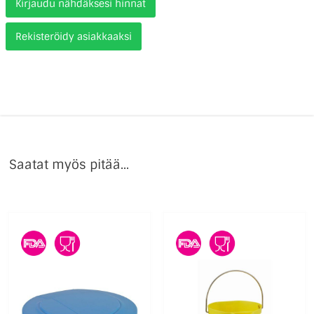
Kirjaudu nähdäksesi hinnat
Rekisteröidy asiakkaaksi
Saatat myös pitää...