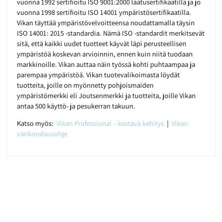
vuonna 1992 sertifioitu ISO 9001:2000 laatusertifikaatilla ja jo
vuonna 1998 sertifioitu ISO 14001 ympäristösertifikaatilla.
Vikan täyttää ympäristövelvoitteensa noudattamalla täysin
ISO 14001: 2015 -standardia. Nämä ISO -standardit merkitsevät
sitä, että kaikki uudet tuotteet käyvät läpi perusteellisen
ympäristöä koskevan arvioinnin, ennen kuin niitä tuodaan
markkinoille. Vikan auttaa näin työssä kohti puhtaampaa ja
parempaa ympäristöä. Vikan tuotevalikoimasta löydät
tuotteita, joille on myönnetty pohjoismaiden
ympäristömerkki eli Joutsenmerkki ja tuotteita, joille Vikan
antaa 500 käyttö- ja pesukerran takuun.
Katso myös:
Vikan Professional – kestävä kehitys
|
Vikan
värikoodausohje