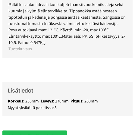
Palkittu sanko. Ideaali kun kuljetetaan siivouskemikaaleja sekä
kuumia ja kylmiä elintarvikkeita. Tippanokka estää nesteen
tipottelun ja kädensija pohjassa auttaa kaatamista. Sangossa on
ruostumattomasta teräksestä valmistettu kestävä kädensija.
Pesu autoklaavi max: 121°C. Käyttö: min -20, max 100°C.
Elintarvikekäyttö: max 100°C.Materiaali: PP, SS. pH kestävyys: 2-
10,5. Paino: 0,547Kg.
Tuotekuvaus
Lisätiedot
Korkeus:
258mm
Leveys:
270mm
Pituus:
260mm
Myyntiyksiköitä paketissa: 5