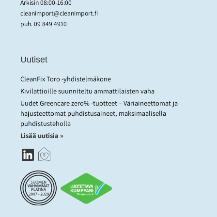
Arkisin 08:00-16:00
cleanimport@cleanimport.fi
puh.
09 849 4910
Uutiset
CleanFix Toro -yhdistelmäkone
Kivilattioille suunniteltu ammattilaisten vaha
Uudet Greencare zero% -tuotteet – Väriaineettomat ja
hajusteettomat puhdistusaineet, maksimaalisella
puhdistusteholla
Lisää uutisia »