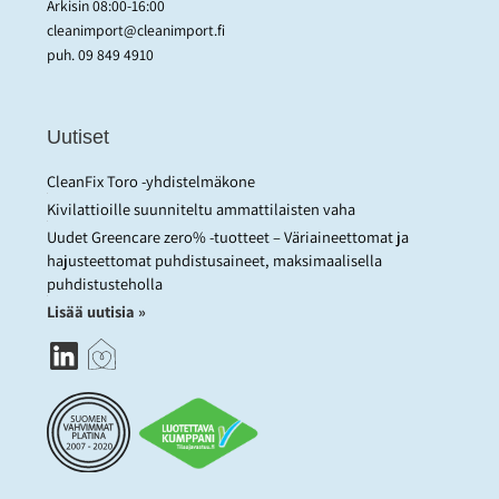
Arkisin 08:00-16:00
cleanimport@cleanimport.fi
puh.
09 849 4910
Uutiset
CleanFix Toro -yhdistelmäkone
Kivilattioille suunniteltu ammattilaisten vaha
Uudet Greencare zero% -tuotteet – Väriaineettomat ja
hajusteettomat puhdistusaineet, maksimaalisella
puhdistusteholla
Lisää uutisia »