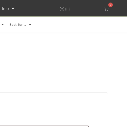
0
Info
Tili
Best for…