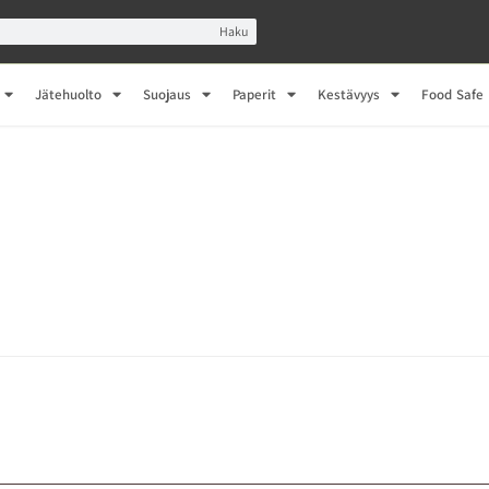
Haku
Jätehuolto
Suojaus
Paperit
Kestävyys
Food Safe