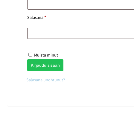
Salasana
*
Muista minut
Kirjaudu sisään
Salasana unohtunut?