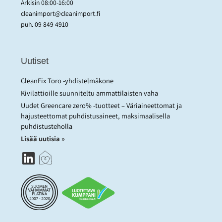
Arkisin 08:00-16:00
cleanimport@cleanimport.fi
puh.
09 849 4910
Uutiset
CleanFix Toro -yhdistelmäkone
Kivilattioille suunniteltu ammattilaisten vaha
Uudet Greencare zero% -tuotteet – Väriaineettomat ja
hajusteettomat puhdistusaineet, maksimaalisella
puhdistusteholla
Lisää uutisia »