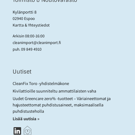
Toimisto & Noutovarasto
Kylänportti 8
02940 Espoo
Kartta & Yhteystiedot
Arkisin 08:00-16:00
cleanimport@cleanimport.fi
puh.
09 849 4910
Uutiset
CleanFix Toro -yhdistelmäkone
Kivilattioille suunniteltu ammattilaisten vaha
Uudet Greencare zero% -tuotteet – Väriaineettomat ja
hajusteettomat puhdistusaineet, maksimaalisella
puhdistusteholla
Lisää uutisia »