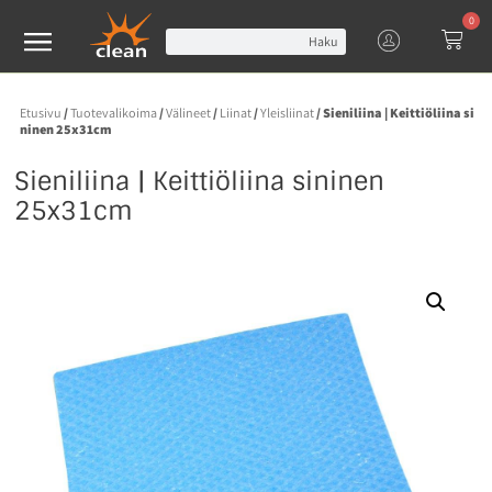
0
Haku
Etusivu
/
Tuotevalikoima
/
Välineet
/
Liinat
/
Yleisliinat
/ Sieniliina | Keittiöliina si
ninen 25x31cm
Sieniliina | Keittiöliina sininen
25x31cm