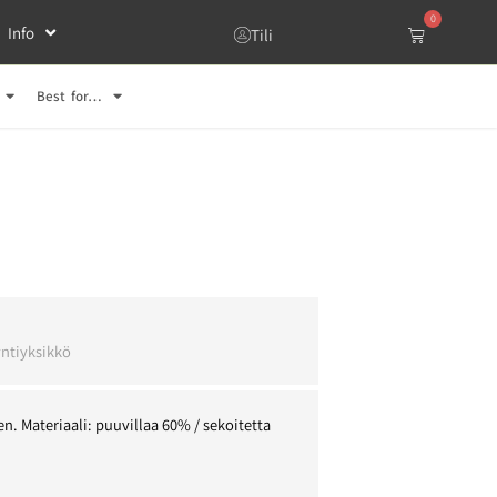
0
Info
Tili
Best for…
l
ntiyksikkö
n. Materiaali: puuvillaa 60% / sekoitetta