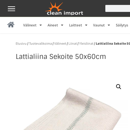
Välineet
Aineet
Laitteet
Vaunut
Säilytys
Etusivu
/
Tuotevalikoima
/
Välineet
/
Liinat
/
Yleisliinat
/ Lattialiina Sekoite 
Lattialiina Sekoite 50x60cm