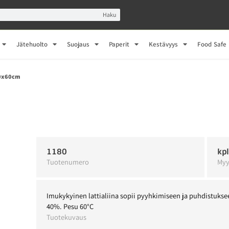
Haku
Jätehuolto
Suojaus
Paperit
Kestävyys
Food Safe
50x60cm
1180
kp
Tuotenumero
Myy
Imukykyinen lattialiina sopii pyyhkimiseen ja puhdistuksee
40%. Pesu 60°C
Tuotekuvaus