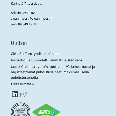
Kartta & Yhteystiedot
Arkisin 08:00-16:00
cleanimport@cleanimport.fi
puh.
09 849 4910
Uutiset
CleanFix Toro -yhdistelmäkone
Kivilattioille suunniteltu ammattilaisten vaha
Uudet Greencare zero% -tuotteet – Väriaineettomat ja
hajusteettomat puhdistusaineet, maksimaalisella
puhdistusteholla
Lisää uutisia »