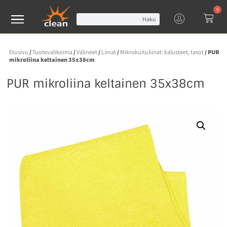
0
Haku
Etusivu
/
Tuotevalikoima
/
Välineet
/
Liinat
/
Mikrokuituliinat: kalusteet, tasot
/ PUR
mikroliina keltainen 35x38cm
PUR mikroliina keltainen 35x38cm